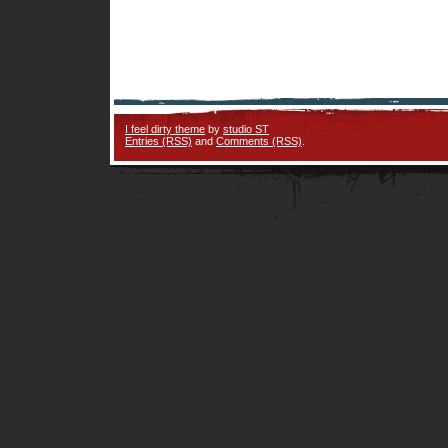
I feel dirty theme
by
studio ST
Entries (RSS)
and
Comments (RSS)
.