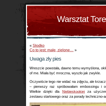
Warsztat Tor
«
Słodko
Co to jest: małe, zielone…
»
Uwaga zły pies
Wreszcie powstała, dawno temu wymyślona, ok
of me. Miała być mroczna, wyszło jak zwykle.
Oczywiście tego nie widać na zdjęciu, ale krz
– pierwszy raz spróbowałam embossingu i oł 
Wielkie dzięki dla
Niebieskookiej
za użyczen
zestawu startowego oraz za porady techniczno-