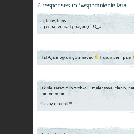
6 responses to “wspomnienie lata”
oj, fajny, fajny
a jak patrzę na tą pogodę…O_o
Ha! A ja mogłam go zmacać
Param pam pam
jak się zaraz miło zrobiło… maleństwa, ciepło, pa
mmmmmmm…
śliczny albumik!!!