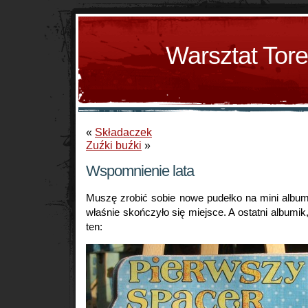
Warsztat Tor
«
Składaczek
Zuźki buźki
»
Wspomnienie lata
Muszę zrobić sobie nowe pudełko na mini alb
właśnie skończyło się miejsce. A ostatni albumik, 
ten: