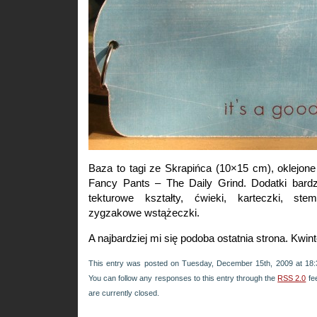
Baza to tagi ze Skrapińca (10×15 cm), oklejon
Fancy Pants – The Daily Grind. Dodatki bard
tekturowe kształty, ćwieki, karteczki, ste
zygzakowe wstążeczki.
A najbardziej mi się podoba ostatnia strona. Kwi
This entry was posted on Tuesday, December 15th, 2009 at 18:3
You can follow any responses to this entry through the
RSS 2.0
fe
are currently closed.