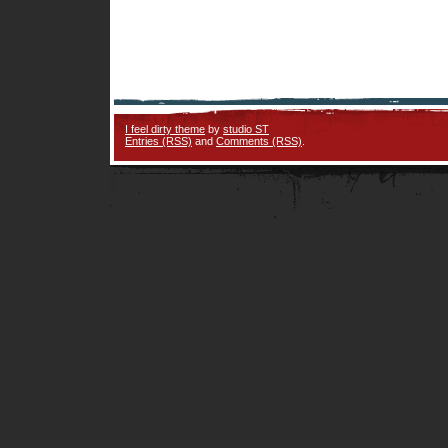
I feel dirty theme
by
studio ST
Entries (RSS)
and
Comments (RSS)
.