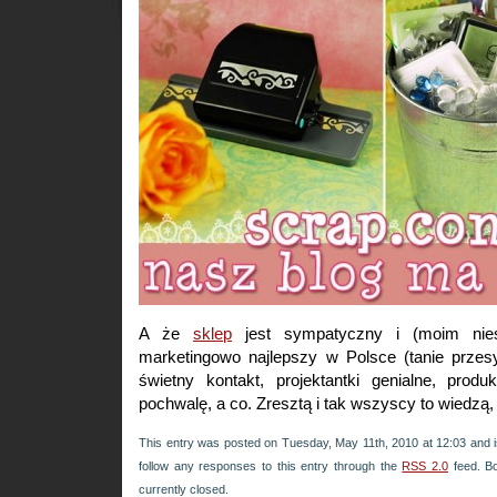
A że
sklep
jest sympatyczny i (moim nie
marketingowo najlepszy w Polsce (tanie przesy
świetny kontakt, projektantki genialne, produ
pochwalę, a co. Zresztą i tak wszyscy to wiedzą,
This entry was posted on Tuesday, May 11th, 2010 at 12:03 and i
follow any responses to this entry through the
RSS 2.0
feed. B
currently closed.