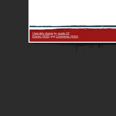
I feel dirty theme
by
studio ST
Entries (RSS)
and
Comments (RSS)
.