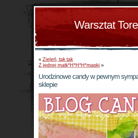
Warsztat Tor
«
Zieleń, tak tak
Z jednej matk*H*H*H*mapki
»
Urodzinowe candy w pewnym symp
sklepie