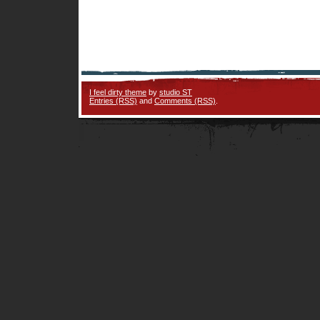
I feel dirty theme
by
studio ST
Entries (RSS)
and
Comments (RSS)
.