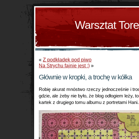
Warsztat Tor
«
Z podkładek pod piwo
Na Strychu fajnie jest :)
»
Głównie w kropki, a trochę w kółka
Robię akurat mnóstwo rzeczy jednocześnie i troch
gdzie, ale żeby nie było, że blog odłogiem leży, t
kartek z drugiego tomu albumu z portretami Hani.