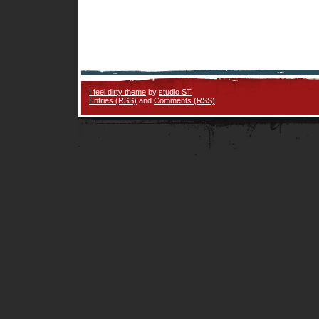
I feel dirty theme
by
studio ST
Entries (RSS)
and
Comments (RSS)
.