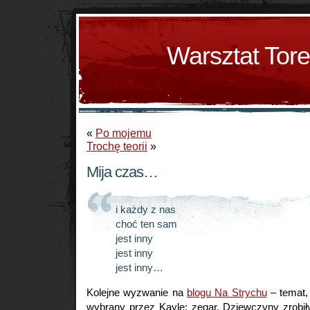
Warsztat Tor
«
Po mojemu
Trochę teorii
»
Mija czas…
i każdy z nas
choć ten sam
jest inny
jest inny
jest inny…
Kolejne wyzwanie na
blogu Na Strychu
– temat,
wybrany przez Kaylę: zegar. Dziewczyny zrobił