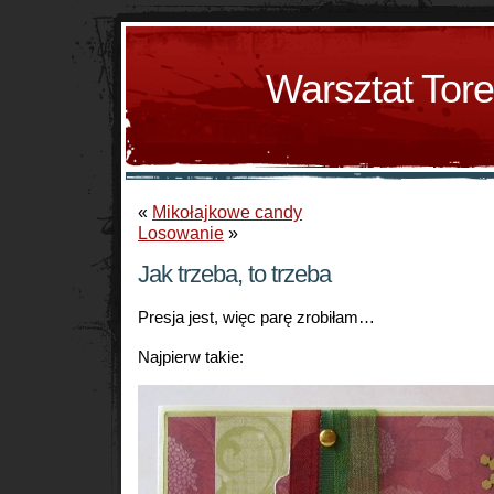
Warsztat Tor
«
Mikołajkowe candy
Losowanie
»
Jak trzeba, to trzeba
Presja jest, więc parę zrobiłam…
Najpierw takie: