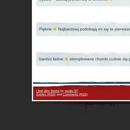
Piękne
Najbardziej podobają mi się te pierws
bardzo ładne
stemplowane choinki cudnie się 
I feel dirty theme
by
studio ST
Entries (RSS)
and
Comments (RSS)
.