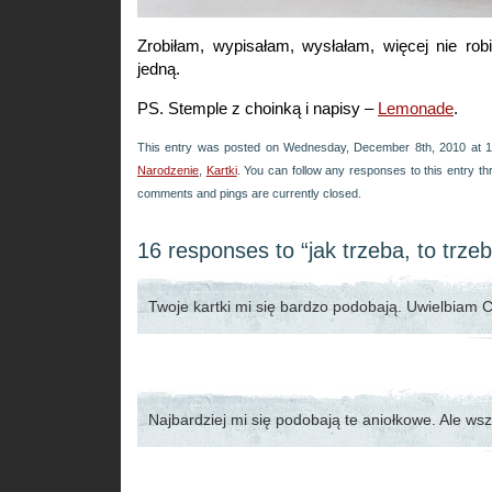
Zrobiłam, wypisałam, wysłałam, więcej nie ro
jedną.
PS. Stemple z choinką i napisy –
Lemonade
.
This entry was posted on Wednesday, December 8th, 2010 at 19
Narodzenie
,
Kartki
. You can follow any responses to this entry t
comments and pings are currently closed.
16 responses to “jak trzeba, to trze
Twoje kartki mi się bardzo podobają. Uwielbiam 
Najbardziej mi się podobają te aniołkowe. Ale wszy