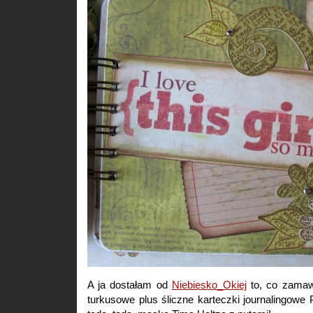
A ja dostałam od
Niebiesko_Okiej
to, co zamawi
turkusowe plus śliczne karteczki journalingowe P