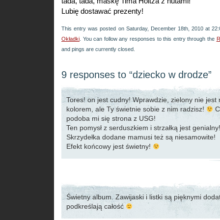
tada, tada, maskę Tima Holtza z nutami!
Lubię dostawać prezenty!
This entry was posted on Saturday, December 18th, 2010 at 22:0
Okładki
. You can follow any responses to this entry through the
R
and pings are currently closed.
9 responses to “dziecko w drodze”
Tores! on jest cudny! Wprawdzie, zielony nie jes
kolorem, ale Ty świetnie sobie z nim radzisz!
C
podoba mi się strona z USG!
Ten pomysł z serduszkiem i strzałką jest genialny
Skrzydełka dodane mamusi też są niesamowite!
Efekt końcowy jest świetny!
Świetny album. Zawijaski i listki są pięknymi doda
podkreślają całość