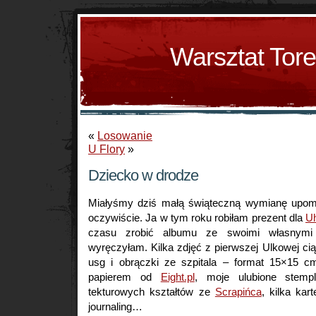
Warsztat Tor
«
Losowanie
U Flory
»
Dziecko w drodze
Miałyśmy dziś małą świąteczną wymianę upo
oczywiście. Ja w tym roku robiłam prezent dla
U
czasu zrobić albumu ze swoimi własnymi 
wyręczyłam. Kilka zdjęć z pierwszej Ulkowej cią
usg i obrączki ze szpitala – format 15×15 c
papierem od
Eight.pl
, moje ulubione stemp
tekturowych kształtów ze
Scrapińca
, kilka ka
journaling…