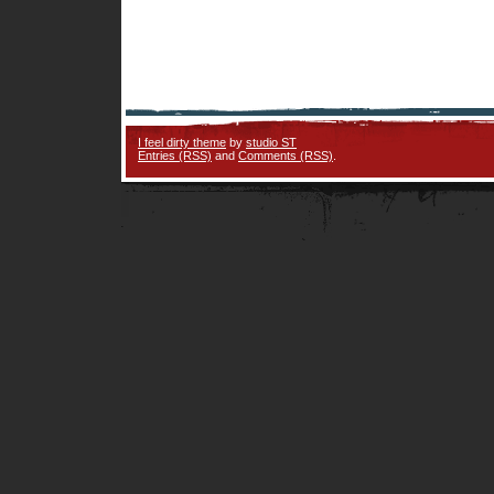
I feel dirty theme
by
studio ST
Entries (RSS)
and
Comments (RSS)
.