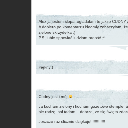
Ależ ja jestem ślepa, oglądałam te jakże CUDNY
A dopiero po komentarzu Noomiy zobaczyłam, że
zielone skrzydełka ;).
P.S. lubię sprawiać ludziom radość :*
Piękny:)
Cudny jest i mój
Ja kocham zielony i kocham gazetowe stemple, a
nie radzę, soł tadam – dobrze, ze się święta zda
Jeszcze raz ślicznie dziękuję!!!!!!!!!!!!!