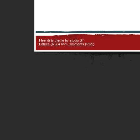
I feel dirty theme
by
studio ST
Entries (RSS)
and
Comments (RSS)
.