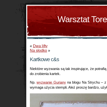
Warsztat Tor
«
Dwa lifty
Na słodko
»
Kartkowe c&s
Niektóre wyzwania są tak inspirujące, że potrafi
do zrobienia kartek.
Np.
wyzwanie Guriany
na blogu Na Strychu – z s
wymaga użycia stempli. Ależ proszę bardzo, uży