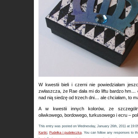
W kwestii bieli i czerni nie powiedziałam jesz
zwłaszcza, że Rae dała mi do liftu bardzo hm…
nad nią siedzę od trzech dni… ale chciałam, to 
A w kwestii innych kolorów, ze szczegól
oliwkowego, bordowego, turkusowego i ecru – p
This entry was posted on Wednesday, January 26th, 2011 at 19:05
Kartki
,
Pudełka i pudełeczka
. You can follow any responses to th