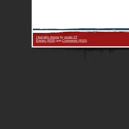
I feel dirty theme
by
studio ST
Entries (RSS)
and
Comments (RSS)
.