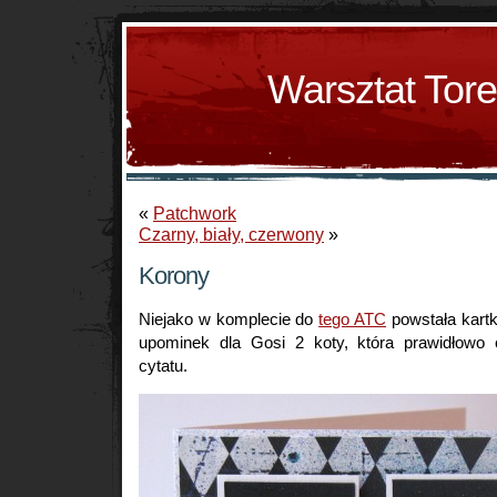
Warsztat Tor
«
Patchwork
Czarny, biały, czerwony
»
Korony
Niejako w komplecie do
tego ATC
powstała kartk
upominek dla Gosi 2 koty, która prawidłowo 
cytatu.