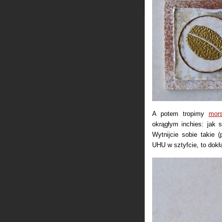
A potem tropimy
mors
okrągłym inchies: jak 
Wytnijcie sobie takie
UHU w sztyfcie, to dok