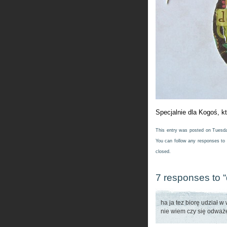
Specjalnie dla Kogoś, kt
This entry was posted on Tuesda
You can follow any responses to 
closed.
7 responses to “
ha ja tez biorę udział 
nie wiem czy się odważ