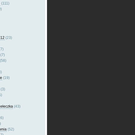
e
(111)
)
012
(23)
7)
(7)
(58)
)
le
(19)
(3)
5)
dełeczka
(43)
6)
)
wnia
(52)