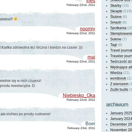
Ines
Shadow box
(
February 22nd, 2011
Skarby
(19)
Skrapki
(519)
Ślubne
(6)
wietna!!!
Smash
(6)
Spotkania
(20
noomiy
February 22nd, 2011
Stemplowani
Suknie
(7)
Tagi
(8)
Kartka zdrowotna też śliczna i bardzo na czasie :)))
Travel journa
Traveler jour
maj
Twórczość dz
February 22nd, 2011
Wędrujące a
Wiedza
(21)
wordbook
(1)
ietnie się w nich czujesz!
Z wierszem
(
 prostu rewelacyjna :D.
Zuźki buźki
(1
Niebiesko_Oka
February 22nd, 2011
archiwum
January 202
 ale inchies po prostu cudowne!
January 202
Boei
December 2
February 23rd, 2011
November 2