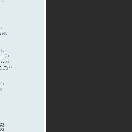
7)
)
e
(60)
l
(5)
nal
(2)
ieci
(2)
lbumy
(13)
13)
0)
5
4
023
023