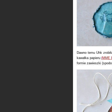
Dawno temu Uhk zrobił
kawałka papieru
(MME 
formie zawieszki (spodo