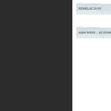
REWELACJA !!!!!
super kolory… aż chciał