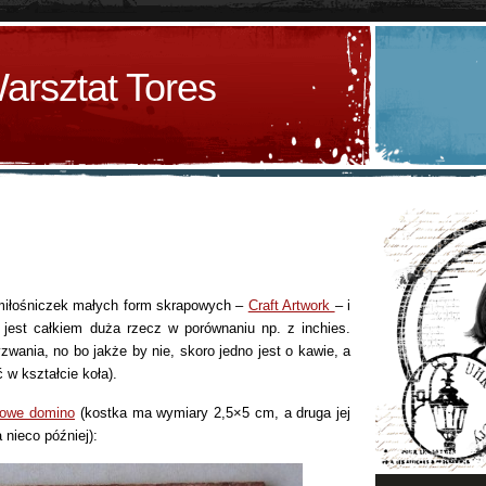
arsztat Tores
miłośniczek małych form skrapowych –
Craft Artwork
– i
 jest całkiem duża rzecz w porównaniu np. z inchies.
wania, no bo jakże by nie, skoro jedno jest o kawie, a
 w kształcie koła).
powe domino
(kostka ma wymiary 2,5×5 cm, a druga jej
 nieco później):