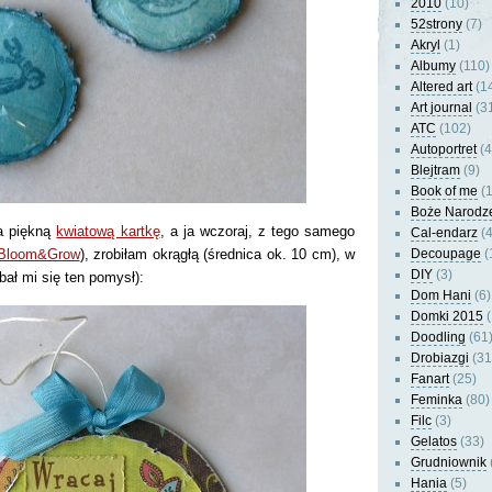
2010
(10)
52strony
(7)
Akryl
(1)
Albumy
(110)
Altered art
(1
Art journal
(3
ATC
(102)
Autoportret
(4
Blejtram
(9)
Book of me
(1
Boże Narodz
a piękną
kwiatową kartkę
, a ja wczoraj, z tego samego
Cal-endarz
(4
Bloom&Grow
), zrobiłam okrągłą (średnica ok. 10 cm), w
Decoupage
(
DIY
(3)
bał mi się ten pomysł):
Dom Hani
(6)
Domki 2015
(
Doodling
(61
Drobiazgi
(31
Fanart
(25)
Feminka
(80)
Filc
(3)
Gelatos
(33)
Grudniownik
Hania
(5)