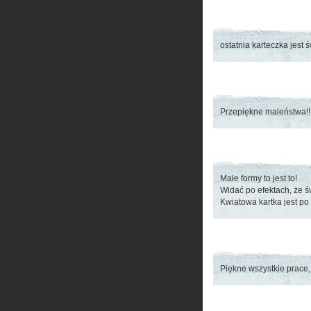
ostatnia karteczka jest ś
Przepiękne maleństwa!!! 
Małe formy to jest to!
Widać po efektach, że św
Kwiatowa kartka jest po
Piękne wszystkie prace,