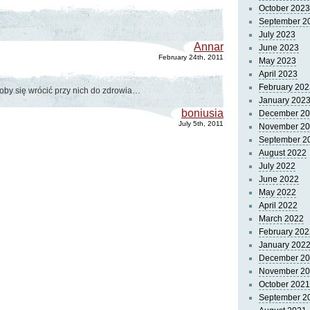
October 2023
September 2
July 2023
Annar
June 2023
February 24th, 2011
May 2023
April 2023
February 202
oby się wrócić przy nich do zdrowia…
January 202
boniusia
December 2
July 5th, 2011
November 2
September 2
August 2022
July 2022
June 2022
May 2022
April 2022
March 2022
February 202
January 202
December 2
November 2
October 2021
September 2