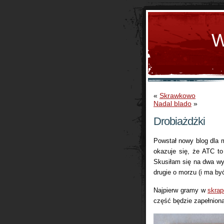
W
«
Skrawkowo
Nadal blado
»
Drobiażdżki
Powstał nowy blog dla 
okazuje się, że ATC to
Skusiłam się na dwa wyz
drugie o morzu (i ma być
Najpierw gramy w
skra
część będzie zapełniona