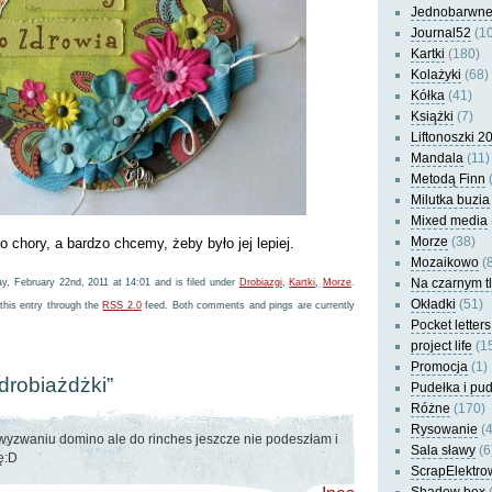
Jednobarwn
Journal52
(10
Kartki
(180)
Kolażyki
(68)
Kółka
(41)
Książki
(7)
Liftonoszki 2
Mandala
(11)
Metodą Finn
(
Milutka buzia
Mixed media
Morze
(38)
o chory, a bardzo chcemy, żeby było jej lepiej.
Mozaikowo
(8
Na czarnym t
y, February 22nd, 2011 at 14:01 and is filed under
Drobiazgi
,
Kartki
,
Morze
.
Okładki
(51)
this entry through the
RSS 2.0
feed. Both comments and pings are currently
Pocket letters
project life
(1
Promocja
(1)
drobiażdżki”
Pudełka i pu
Różne
(170)
Rysowanie
(4
w wyzwaniu domino ale do rinches jeszcze nie podeszłam i
Sala sławy
(6
ę:D
ScrapElektro