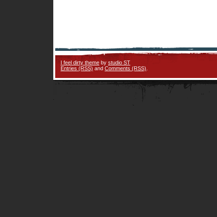
I feel dirty theme
by
studio ST
Entries (RSS)
and
Comments (RSS)
.