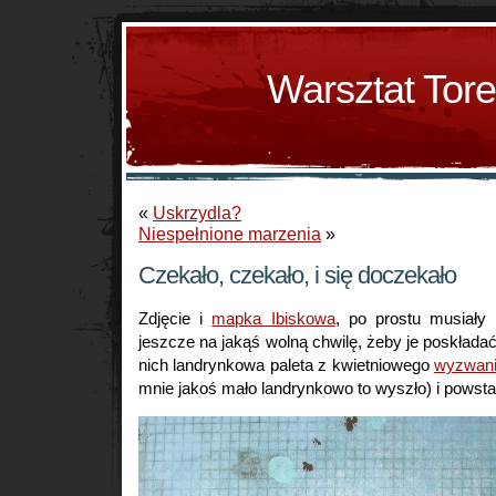
Warsztat Tor
«
Uskrzydla?
Niespełnione marzenia
»
Czekało, czekało, i się doczekało
Zdjęcie i
mapka Ibiskowa
, po prostu musiały n
jeszcze na jakąś wolną chwilę, żeby je poskłada
nich landrynkowa paleta z kwietniowego
wyzwani
mnie jakoś mało landrynkowo to wyszło) i powstał