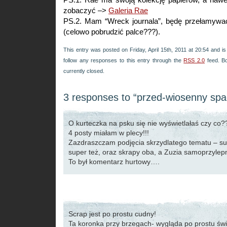
zobaczyć –>
Galeria Rae
PS.2. Mam “Wreck journala”, będę przełamywa
(celowo pobrudzić palce???).
This entry was posted on Friday, April 15th, 2011 at 20:54 and is
follow any responses to this entry through the
RSS 2.0
feed. B
currently closed.
3 responses to “przed-wiosenny spa
O kurteczka na psku się nie wyświetlałaś czy co
4 posty miałam w plecy!!!
Zazdraszczam podjęcia skrzydlatego tematu – supe
super też, oraz skrapy oba, a Zuzia samoprzylepn
To był komentarz hurtowy….
Scrap jest po prostu cudny!
Ta koronka przy brzegach- wygląda po prostu świ