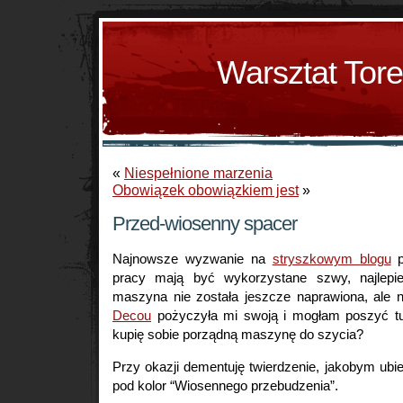
Warsztat Tor
«
Niespełnione marzenia
Obowiązek obowiązkiem jest
»
Przed-wiosenny spacer
Najnowsze wyzwanie na
stryszkowym blogu
p
pracy mają być wykorzystane szwy, najlepi
maszyna nie została jeszcze naprawiona, ale
Decou
pożyczyła mi swoją i mogłam poszyć tu
kupię sobie porządną maszynę do szycia?
Przy okazji dementuję twierdzenie, jakobym ubie
pod kolor “Wiosennego przebudzenia”.