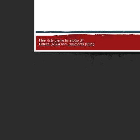
I feel dirty theme
by
studio ST
Entries (RSS)
and
Comments (RSS)
.