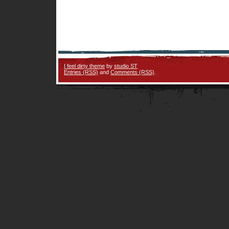
I feel dirty theme
by
studio ST
Entries (RSS)
and
Comments (RSS)
.