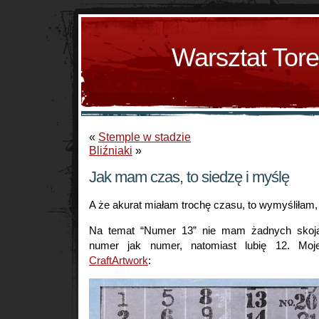
Warsztat Tor
«
Stemple w stadzie
Bliźniaki
»
Jak mam czas, to siedzę i myślę
A że akurat miałam trochę czasu, to wymyśliłam, 
Na temat “Numer 13” nie mam żadnych skoja
numer jak numer, natomiast lubię 12. M
CraftArtwork
: