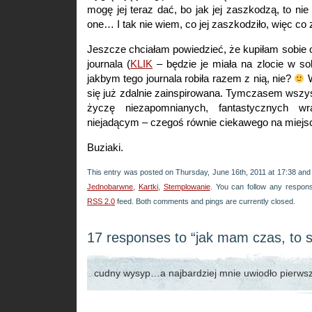
mogę jej teraz dać, bo jak jej zaszkodzą, to nie
one… I tak nie wiem, co jej zaszkodziło, więc co
Jeszcze chciałam powiedzieć, że kupiłam sobie 
journala (
KLIK
– będzie je miała na zlocie w sobo
jakbym tego journala robiła razem z nią, nie?
W
się już zdalnie zainspirowana. Tymczasem wszy
życzę niezapomnianych, fantastycznych w
niejadącym – czegoś równie ciekawego na miej
Buziaki.
This entry was posted on Thursday, June 16th, 2011 at 17:38 and 
Jednobarwne
,
Kartki
,
Stemplowanie
. You can follow any respons
RSS 2.0
feed. Both comments and pings are currently closed.
17 responses to “jak mam czas, to s
cudny wysyp…a najbardziej mnie uwiodło pierwsz