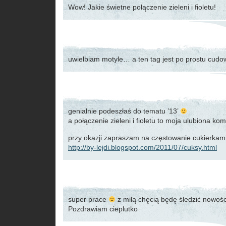
Wow! Jakie świetne połączenie zieleni i fioletu!
uwielbiam motyle… a ten tag jest po prostu cud
genialnie podeszłaś do tematu ’13’
a połączenie zieleni i fioletu to moja ulubiona ko
przy okazji zapraszam na częstowanie cukierkam
http://by-lejdi.blogspot.com/2011/07/cuksy.html
super prace
z miłą chęcią będę śledzić nowoś
Pozdrawiam cieplutko