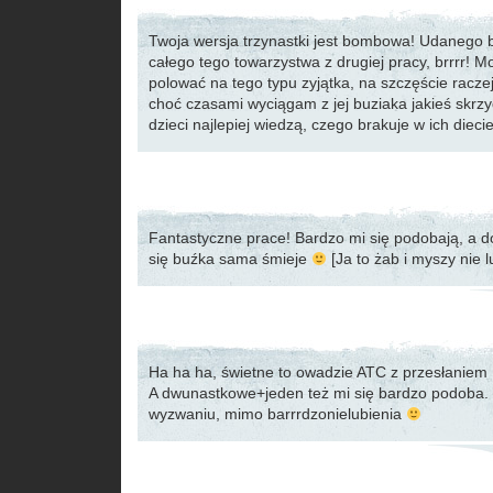
Twoja wersja trzynastki jest bombowa! Udanego 
całego tego towarzystwa z drugiej pracy, brrrr! Mo
polować na tego typu zyjątka, na szczęście racz
choć czasami wyciągam z jej buziaka jakieś skr
dzieci najlepiej wiedzą, czego brakuje w ich dieci
Fantastyczne prace! Bardzo mi się podobają, a 
się buźka sama śmieje
[Ja to żab i myszy nie lu
Ha ha ha, świetne to owadzie ATC z przesłaniem
A dwunastkowe+jeden też mi się bardzo podoba. 
wyzwaniu, mimo barrrdzonielubienia