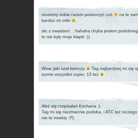
możemy sobie razem potworzyć coś
na te sa
bardzo mi miło
atc z owadami… hahaha chyba jestem podobnego 
to nie były moje klapki :))
Wow, jaki szał twórczy
Tag najbardziej mi się 
sumie wszystko super, 13 też
Ależ się rozpisałaś Kochana ;).
Tag mi się niezmiernie podoba, i ATC też niczego
nie te insekty ;P).