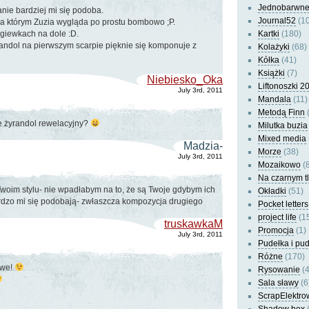
Jednobarwn
nie bardziej mi się podoba.
Journal52
(10
na którym Zuzia wygląda po prostu bombowo ;P.
ągiewkach na dole :D.
Kartki
(180)
randol na pierwszym scarpie pięknie się komponuje z
Kolażyki
(68)
Kółka
(41)
Książki
(7)
Niebiesko_Oka
Liftonoszki 2
July 3rd, 2011
Mandala
(11)
Metodą Finn
(
e żyrandol rewelacyjny?
Milutka buzia
Mixed media
Madzia-
Morze
(38)
July 3rd, 2011
Mozaikowo
(8
Na czarnym t
 Twoim stylu- nie wpadłabym na to, że są Twoje gdybym ich
Okładki
(51)
ardzo mi się podobają- zwłaszcza kompozycja drugiego
Pocket letters
project life
(1
truskawkaM
Promocja
(1)
July 3rd, 2011
Pudełka i pu
Różne
(170)
owe!
Rysowanie
(4
Sala sławy
(6
ScrapElektro