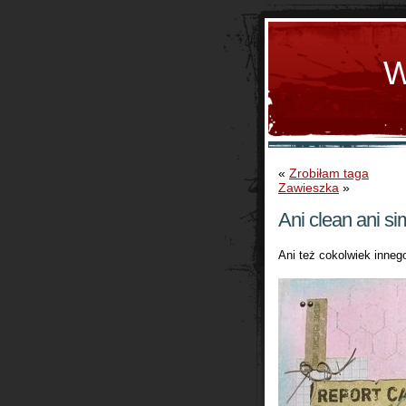
W
«
Zrobiłam taga
Zawieszka
»
Ani clean ani si
Ani też cokolwiek inneg