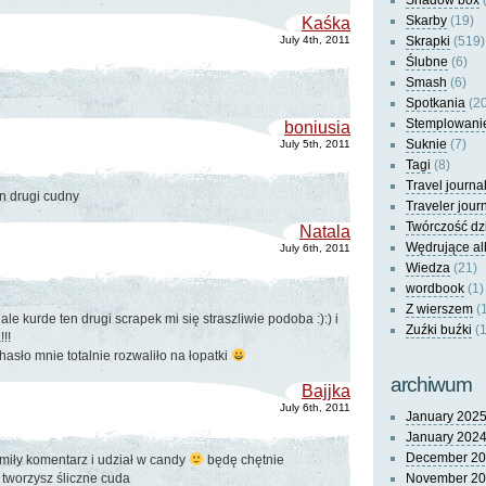
Shadow box
(
Skarby
(19)
Kaśka
July 4th, 2011
Skrapki
(519)
Ślubne
(6)
Smash
(6)
Spotkania
(20
Stemplowani
boniusia
Suknie
(7)
July 5th, 2011
Tagi
(8)
Travel journa
en drugi cudny
Traveler jour
Twórczość dz
Natala
Wędrujące a
July 6th, 2011
Wiedza
(21)
wordbook
(1)
Z wierszem
(
ale kurde ten drugi scrapek mi się straszliwie podoba :):) i
Zuźki buźki
(1
!!
hasło mnie totalnie rozwaliło na łopatki
archiwum
Bajjka
July 6th, 2011
January 202
January 202
December 2
miły komentarz i udział w candy
będę chętnie
 tworzysz śliczne cuda
November 2