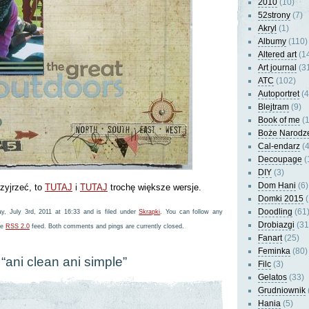
2010
(10)
52strony
(7)
Akryl
(1)
Albumy
(110)
Altered art
(1
Art journal
(3
ATC
(102)
Autoportret
(4
Blejtram
(9)
Book of me
(1
Boże Narodz
Cal-endarz
(4
Decoupage
(
DIY
(3)
Dom Hani
(6)
rzyjrzeć, to
TUTAJ
i
TUTAJ
trochę większe wersje.
Domki 2015
(
Doodling
(61
y, July 3rd, 2011 at 16:33 and is filed under
Skrapki
. You can follow any
Drobiazgi
(31
he
RSS 2.0
feed. Both comments and pings are currently closed.
Fanart
(25)
Feminka
(80)
“ani clean ani simple”
Filc
(3)
Gelatos
(33)
Grudniownik
Hania
(5)