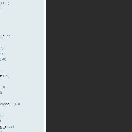
e
(111)
)
012
(23)
7)
(7)
(58)
)
le
(19)
(3)
5)
dełeczka
(43)
6)
)
wnia
(52)