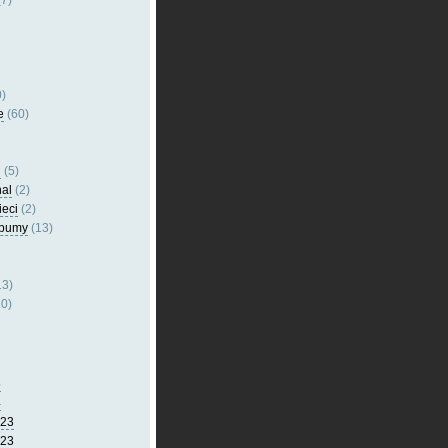
7)
)
e
(60)
l
(5)
nal
(2)
ieci
(2)
lbumy
(13)
13)
0)
5
4
023
023