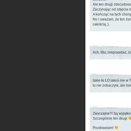
Ale ten drugi zdecydowa
Zaczynając od zdjęcia 
A kończąc na tych chor
No i uważam, że ten ży
całością ;).
Ach, Blu, nieprawdaż, ż
takie te LO jakoś nie w
tu nie zobaczyła, ale b
Zwyczajne?! Są wyjątk
Szczególnie ten drugi
Pozdrawiam!