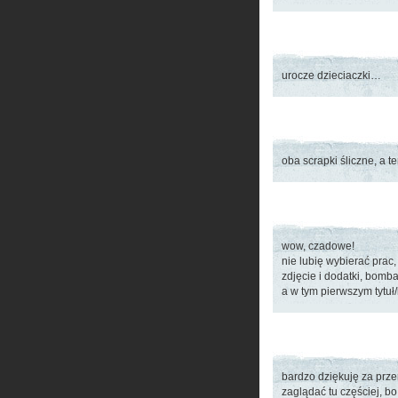
urocze dzieciaczki…
oba scrapki śliczne, a t
wow, czadowe!
nie lubię wybierać prac, 
zdjęcie i dodatki, bomba!
a w tym pierwszym tytuł/
bardzo dziękuję za prze
zaglądać tu częściej, bo