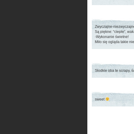
Zwyczajne-niezwyczajne
Są piękne: “ciepłe”, wak
-Wykonanie świetne!
Miło się ogląda takie n
Słodkie oba te scrapy, 
sweet