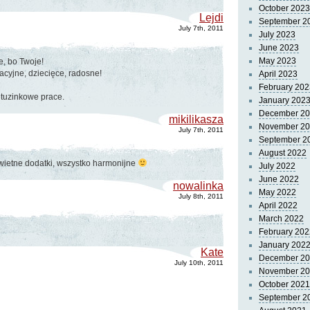
October 2023
Lejdi
September 2
July 7th, 2011
July 2023
June 2023
May 2023
, bo Twoje!
acyjne, dziecięce, radosne!
April 2023
February 202
ietuzinkowe prace.
January 202
December 2
mikilikasza
November 2
July 7th, 2011
September 2
August 2022
świetne dodatki, wszystko harmonijne
July 2022
June 2022
nowalinka
May 2022
July 8th, 2011
April 2022
March 2022
February 202
January 202
Kate
December 2
July 10th, 2011
November 2
October 2021
September 2