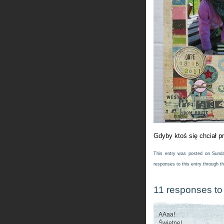
Gdyby ktoś się chciał p
This entry was posted on Sunda
responses to this entry through t
11 responses to 
AAaa!
Świetne!