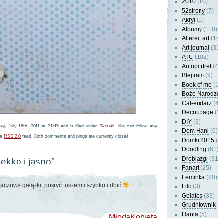
2010
(10)
52strony
(7)
Akryl
(1)
Albumy
(110)
Altered art
(1
Art journal
(3
ATC
(102)
Autoportret
(4
Blejtram
(9)
Book of me
(1
Boże Narodz
Cal-endarz
(4
Decoupage
(
DIY
(3)
ay, July 16th, 2011 at 21:45 and is filed under
Skrapki
. You can follow any
Dom Hani
(6)
he
RSS 2.0
feed. Both comments and pings are currently closed.
Domki 2015
(
Doodling
(61
Drobiazgi
(31
lekko i jasno”
Fanart
(25)
Feminka
(80)
kaczowe gałązki, pokryć tuszem i szybko odbić
Filc
(3)
Gelatos
(33)
Grudniownik
Hania
(5)
MłodaKobieta