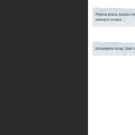
Piękna praca, bardzo mi
jakiegoś scrapa…
przepiękny scrap :)taki 