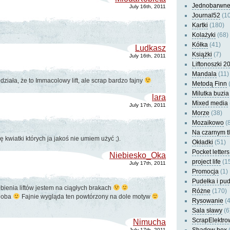
Jednobarwn
July 16th, 2011
Journal52
(10
Kartki
(180)
Kolażyki
(68)
Kółka
(41)
Ludkasz
Książki
(7)
July 16th, 2011
Liftonoszki 2
Mandala
(11)
ziała, że to Immacolowy lift, ale scrap bardzo fajny
Metodą Finn
(
Milutka buzia
lara
Mixed media
July 17th, 2011
Morze
(38)
Mozaikowo
(8
Na czarnym t
ę kwiatki których ja jakoś nie umiem użyć ;).
Okładki
(51)
Pocket letters
Niebiesko_Oka
project life
(1
July 17th, 2011
Promocja
(1)
Pudełka i pu
obienia liftów jestem na ciągłych brakach
Różne
(170)
odoba
Fajnie wygląda ten powtórzony na dole motyw
Rysowanie
(4
Sala sławy
(6
ScrapElektro
Nimucha
July 17th, 2011