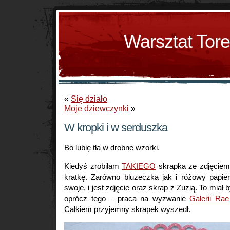
Warsztat Tor
«
Się działo
Moje dziewczynki
»
W kropki i w serduszka
Bo lubię tła w drobne wzorki.
Kiedyś zrobiłam
TAKIEGO
skrapka ze zdjęciem
kratkę. Zarówno bluzeczka jak i różowy papie
swoje, i jest zdjęcie oraz skrap z Zuzią. To miał by
oprócz tego – praca na wyzwanie
Galerii Rae
Całkiem przyjemny skrapek wyszedł.