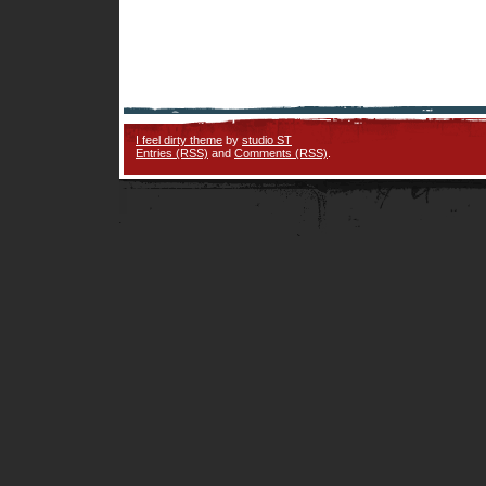
I feel dirty theme
by
studio ST
Entries (RSS)
and
Comments (RSS)
.