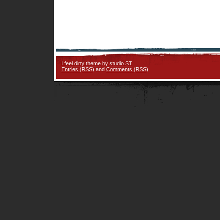
I feel dirty theme
by
studio ST
Entries (RSS)
and
Comments (RSS)
.