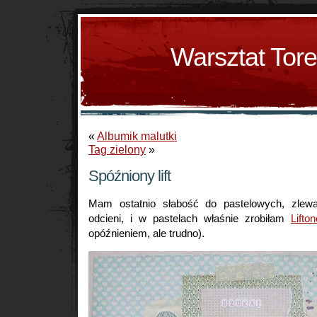
Warsztat Tor
«
Albumik malutki
Tag zielony
»
Spóźniony lift
Mam ostatnio słabość do pastelowych, zlew
odcieni, i w pastelach właśnie zrobiłam
Lifto
opóźnieniem, ale trudno).