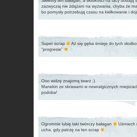
Świetny ten bałagan, a słodkości na tacy dodają 
zazwyczaj nie zdążam na wyzwania, chyba że maj
bo pomysły potrzebują czasu na kiełkowanie i d
Super scrap
Aż się gęba śmieje do tych słodkoś
“progresie”
Ooo widzę znajomą twarz ;).
Manekin ze skrawami w newralgicznych miejscach
podoba!
Ogromnie lubię taki twórczy bałagan
Uśmiech 
ucha, gdy patrzę na ten scrap