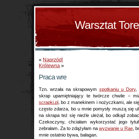
Warsztat Tor
«
Naprzód!
Królewna
»
Praca wre
Tzn. wrzała na skrapowym
spotkaniu u Dory
,
skrap upamiętniający te twórcze chwile – m
scrapki.pl
, bo z manekinem i nożyczkami, ale się
często zdarza, bo u mnie pomysły muszą się u
na skrapa też się nieźle uleżał, bo odkąd zob
Czekoczyny, chciałam wykorzystać jego tytuł
zebrałam. Za to zdążyłam na
wyzwanie u Rae
, b
mnie ostatnio bywa, bałagan.