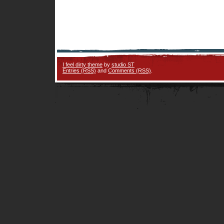
I feel dirty theme
by
studio ST
Entries (RSS)
and
Comments (RSS)
.