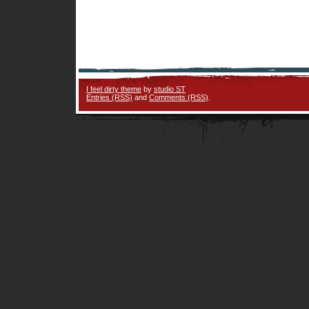
I feel dirty theme
by
studio ST
Entries (RSS)
and
Comments (RSS)
.