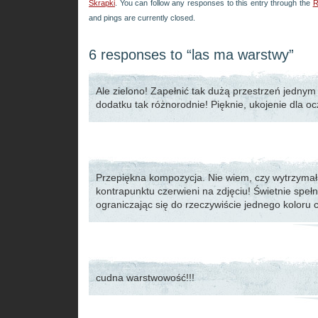
Skrapki
. You can follow any responses to this entry through the
R
and pings are currently closed.
6 responses to “las ma warstwy”
Ale zielono! Zapełnić tak dużą przestrzeń jednym
dodatku tak różnorodnie! Pięknie, ukojenie dla oc
Przepiękna kompozycja. Nie wiem, czy wytrzyma
kontrapunktu czerwieni na zdjęciu! Świetnie speł
ograniczając się do rzeczywiście jednego koloru 
cudna warstwowość!!!