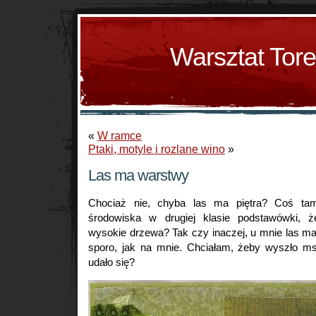
Warsztat Tor
«
W ramce
Ptaki, motyle i rozlane wino
»
Las ma warstwy
Chociaż nie, chyba las ma piętra? Coś tam
środowiska w drugiej klasie podstawówki, że
wysokie drzewa? Tak czy inaczej, u mnie las ma
sporo, jak na mnie. Chciałam, żeby wyszło ms
udało się?