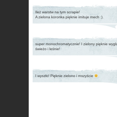
Ileż warstw na tym scrapie!
A zielona koronka pięknie imituje mech :).
super monochromatycznie! I zielony pięknie wyglą
świeżo i leśnie!
I wyszło! Pięknie zielono i mszyście