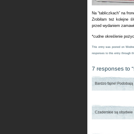
Na “tabliczkach” na fron
Zrobiłam też kolejne 
przed wydaniem zamawi
*cudne określenie poży
This entry was posted on Wednes
responses to this entry through t
7 responses to “s
Bardzo fajne! Podobają 
Czaderskie są obydwie