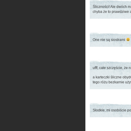
Śliczności! Ale dwóch m
chyba że to prawdziwe a
One nie są siostrami
ufff, całe szczęście, że 
a karteczki śliczne obyd
tego różu bezkarnie u
Słodkie, mi osobiście p