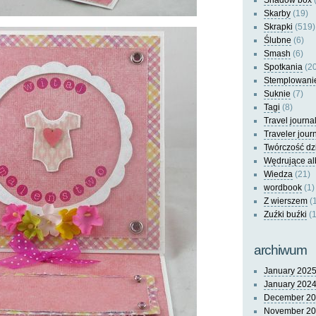
Shadow box
(
Skarby
(19)
Skrapki
(519)
Ślubne
(6)
Smash
(6)
Spotkania
(20
Stemplowani
Suknie
(7)
Tagi
(8)
Travel journa
Traveler jour
Twórczość dz
Wędrujące a
Wiedza
(21)
wordbook
(1)
Z wierszem
(
Zuźki buźki
(1
archiwum
January 202
January 202
December 2
November 2