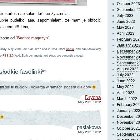
October 2023
September 2
cie kartek napisałam krótkie życzenia.
July 2023
ślubne pudełko, aaa, zapomniałam, że mam je obfocić
June 2023
ającemu!!! Lecę!
May 2023
April 2023
czone od
“Bachor magazyn”
February 202
January 202
day, May 23rd, 2012 at 20:57 and is filed under
Kartki
. You can follow any
December 2
he
RSS 2.0
feed. Both comments and pings are currently closed.
November 2
September 2
August 2022
łodkie fasolinki*”
July 2022
June 2022
May 2022
mi sie te buciorki i kokarda w ramach stopera dla góry
April 2022
Drycha
March 2022
May 23rd, 2012
February 202
January 202
December 2
November 2
pasiakowa
October 2021
May 23rd, 2012
September 2