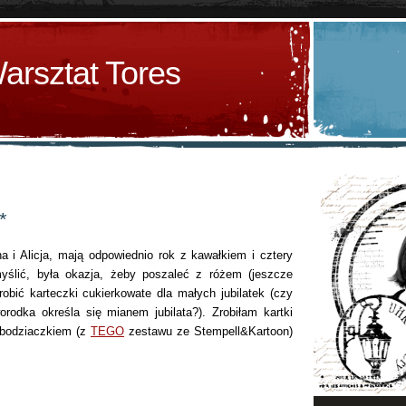
arsztat Tores
*
a i Alicja, mają odpowiednio rok z kawałkiem i cztery
myślić, była okazja, żeby poszaleć z różem (jeszcze
zrobić karteczki cukierkowate dla małych jubilatek (czy
odka określa się mianem jubilata?). Zrobiłam kartki
 bodziaczkiem (z
TEGO
zestawu ze Stempell&Kartoon)