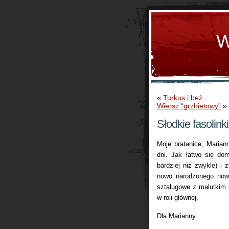
W
«
Turkus i beż
Wiersz “grzbietowy”
»
Słodkie fasolinki
Moje bratanice, Mariann
dni. Jak łatwo się do
bardziej niż zwykle) i 
nowo narodzonego nowor
sztalugowe z malutkim
w roli głównej.
Dla Marianny: