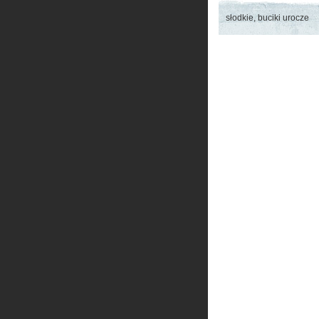
słodkie, buciki urocze