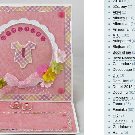
2010
(10)
52strony
(7)
Akryl
(1)
Albumy
(110)
Altered art
(1
Art journal
(3
ATC
(102)
Autoportret
(4
Blejtram
(9)
Book of me
(1
Boże Narodz
Cal-endarz
(4
Decoupage
(
DIY
(3)
Dom Hani
(6)
Domki 2015
(
Doodling
(61
Drobiazgi
(31
Fanart
(25)
Feminka
(80)
Filc
(3)
Gelatos
(33)
Grudniownik
Hania
(5)