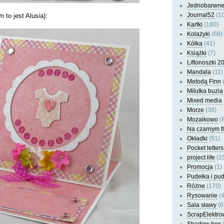
Jednobarwn
Journal52
(10
m to jest Alusia):
Kartki
(180)
Kolażyki
(68)
Kółka
(41)
Książki
(7)
Liftonoszki 2
Mandala
(11)
Metodą Finn
(
Milutka buzia
Mixed media
Morze
(38)
Mozaikowo
(8
Na czarnym t
Okładki
(51)
Pocket letters
project life
(1
Promocja
(1)
Pudełka i pu
Różne
(170)
Rysowanie
(4
Sala sławy
(6
ScrapElektro