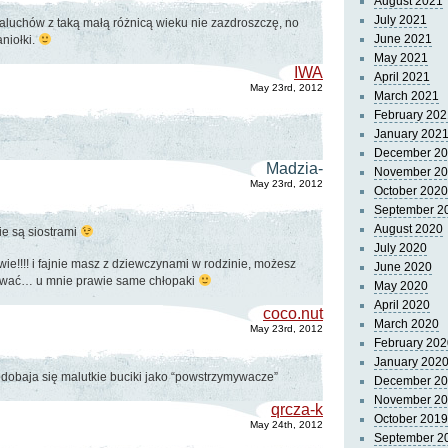
August 2021
July 2021
aluchów z taką małą różnicą wieku nie zazdroszczę, no
June 2021
niołki.
May 2021
IWA
April 2021
May 23rd, 2012
March 2021
February 202
January 202
December 2
Madzia-
November 2
May 23rd, 2012
October 2020
September 2
August 2020
nie są siostrami
July 2020
wie!!!! i fajnie masz z dziewczynami w rodzinie, możesz
June 2020
żywać… u mnie prawie same chłopaki
May 2020
April 2020
coco.nut
March 2020
May 23rd, 2012
February 202
January 202
odobaja się malutkie buciki jako “powstrzymywacze”
December 2
November 2
qrcza-k
October 2019
May 24th, 2012
September 2