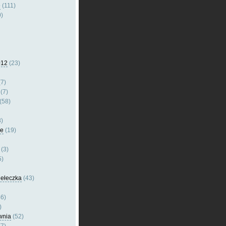
e
(111)
)
012
(23)
7)
(7)
(58)
)
le
(19)
(3)
5)
dełeczka
(43)
6)
)
wnia
(52)