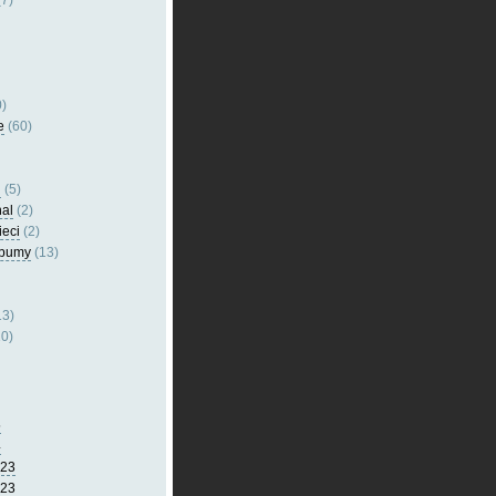
7)
)
e
(60)
l
(5)
nal
(2)
ieci
(2)
lbumy
(13)
13)
0)
5
4
023
023