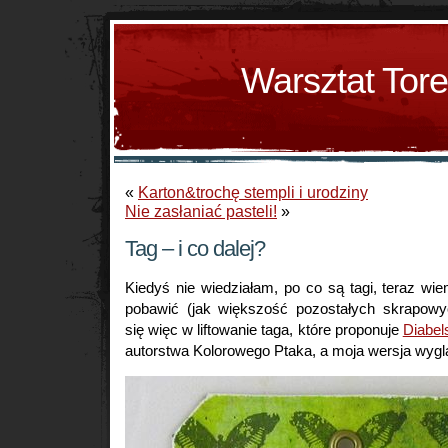
Warsztat Tor
«
Karton&trochę stempli i urodziny
Nie zasłaniać pasteli!
»
Tag – i co dalej?
Kiedyś nie wiedziałam, po co są tagi, teraz wie
pobawić (jak większość pozostałych skrapowy
się więc w liftowanie taga, które proponuje
Diabel
autorstwa Kolorowego Ptaka, a moja wersja wygl