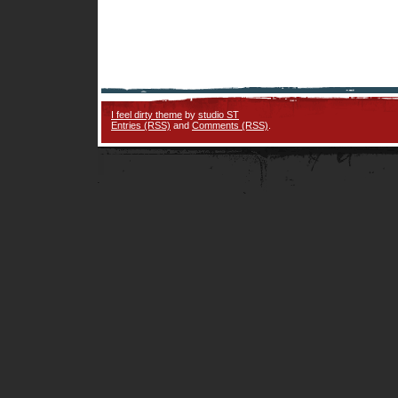
I feel dirty theme
by
studio ST
Entries (RSS)
and
Comments (RSS)
.