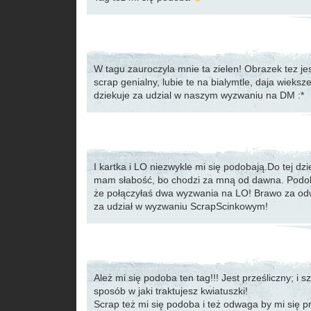
W tagu zauroczyla mnie ta zielen! Obrazek tez je
scrap genialny, lubie te na bialymtle, daja wieksz
dziekuje za udzial w naszym wyzwaniu na DM :*
I kartka i LO niezwykle mi się podobają.Do tej dz
mam słabość, bo chodzi za mną od dawna. Podoba
że połączyłaś dwa wyzwania na LO! Brawo za od
za udział w wyzwaniu ScrapScinkowym!
Ależ mi się podoba ten tag!!! Jest prześliczny; i 
sposób w jaki traktujesz kwiatuszki!
Scrap też mi się podoba i też odwaga by mi się pr