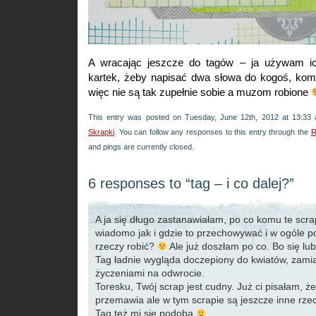
A wracając jeszcze do tagów – ja używam i
kartek, żeby napisać dwa słowa do kogoś, ko
więc nie są tak zupełnie sobie a muzom robione
This entry was posted on Tuesday, June 12th, 2012 at 13:33 
Skrapki
. You can follow any responses to this entry through the
R
and pings are currently closed.
6 responses to “tag – i co dalej?”
A ja się długo zastanawiałam, po co komu te scrap
wiadomo jak i gdzie to przechowywać i w ogóle po
rzeczy robić?
Ale już doszłam po co. Bo się lubi
Tag ładnie wygląda doczepiony do kwiatów, zamias
życzeniami na odwrocie.
Toresku, Twój scrap jest cudny. Już ci pisałam, że
przemawia ale w tym scrapie są jeszcze inne rze
Tag też mi się podoba