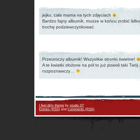
jejku, cała mama na tych zdjęciach
Bardzo fajny albumik, musze w końcu zrobić lidkow
trochę podziewczynkować.
Przeuroczy albumik! Wszystkie stronki świetne!
A te kwiatki złożone na pół to już powoli taki Twój
rozpoznawczy…
I feel dirty theme
by
studio ST
Entries (RSS)
and
Comments (RSS)
.