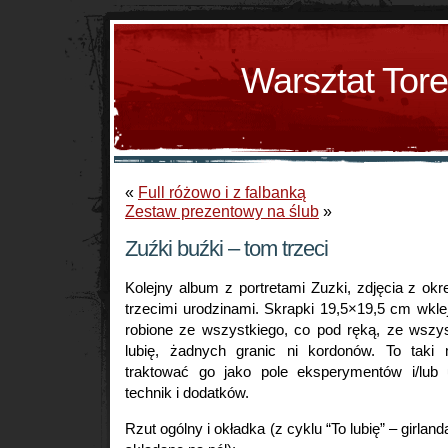
Warsztat Tor
«
Full różowo i z falbanką
Zestaw prezentowy na ślub
»
Zuźki buźki – tom trzeci
Kolejny album z portretami Zuzki, zdjęcia z ok
trzecimi urodzinami. Skrapki 19,5×19,5 cm wkl
robione ze wszystkiego, co pod ręką, ze wszyst
lubię, żadnych granic ni kordonów. To taki mó
traktować go jako pole eksperymentów i/lub 
technik i dodatków.
Rzut ogólny i okładka (z cyklu “To lubię” – girlanda