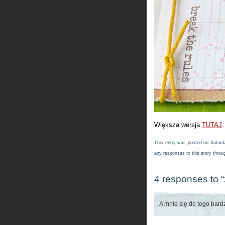
Większa wersja
TUTAJ
.
This entry was posted on Saturda
any responses to this entry thro
4 responses to “
A mnie się do tego bard