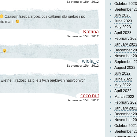
September 15th, 2012
October 2023
September 2
July 2023
Czasem trzeba zrobić coś całkiem dla siebie i po
June 2023
tnio mam.
May 2023
Katrina
April 2023
September 15th, 2012
February 202
January 202
December 2
i.
November 2
wiola_c
September 2
September 15th, 2012
August 2022
July 2022
June 2022
świetne!!! radość aż bije z tych pięknych nasyconych
May 2022
April 2022
coco.nut
March 2022
September 15th, 2012
February 202
January 202
December 2
November 2
October 2021
September 2