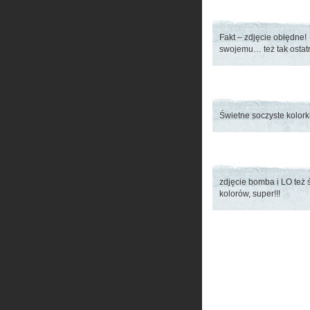
Fakt – zdjęcie obłędne!
swojemu… też tak osta
Świetne soczyste kolork
zdjęcie bomba i LO też 
kolorów, super!!!