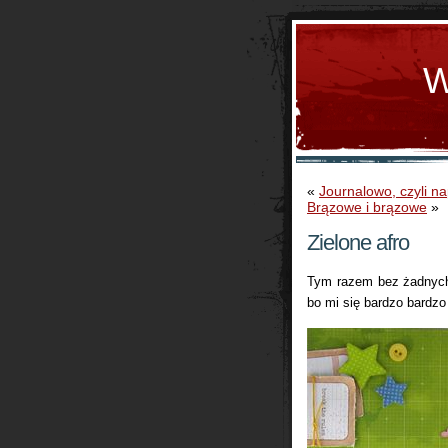
W
«
Journalowo, czyli na
Brązowe i brązowe
»
Zielone afro
Tym razem bez żadnych
bo mi się bardzo bardzo