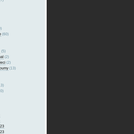
7)
)
e
(60)
l
(5)
nal
(2)
ieci
(2)
lbumy
(13)
13)
0)
5
4
023
023