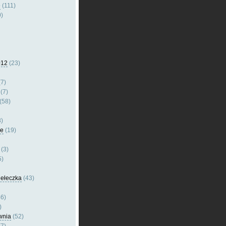
e
(111)
)
012
(23)
7)
(7)
(58)
)
le
(19)
(3)
5)
dełeczka
(43)
6)
)
wnia
(52)