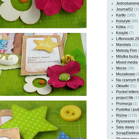
Jednobarwn
Journal52
(10
Kartki
(180)
Kolażyki
(68)
Kółka
(41)
Książki
(7)
Liftonoszki 2
Mandala
(11)
Metodą Finn
(
Milutka buzia
Mixed media
Morze
(38)
Mozaikowo
(8
Na czarnym t
Okładki
(51)
Pocket letters
project life
(1
Promocja
(1)
Pudełka i pu
Różne
(170)
Rysowanie
(4
Sala sławy
(6
ScrapElektro