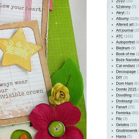
2010
(10)
52strony
(7)
Akryl
(1)
Albumy
(110)
Altered art
(1
Art journal
(3
ATC
(102)
Autoportret
(4
Blejtram
(9)
Book of me
(1
Boże Narodz
Cal-endarz
(4
Decoupage
(
DIY
(3)
Dom Hani
(6)
Domki 2015
(
Doodling
(61
Drobiazgi
(31
Fanart
(25)
Feminka
(80)
Filc
(3)
Gelatos
(33)
Grudniownik
Hania
(5)