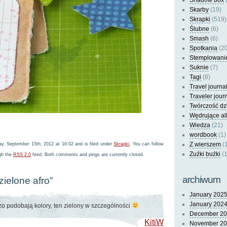
Shadow box
(
Skarby
(19)
Skrapki
(519)
Ślubne
(6)
Smash
(6)
Spotkania
(20
Stemplowani
Suknie
(7)
Tagi
(8)
Travel journa
Traveler jour
Twórczość dz
Wędrujące a
Wiedza
(21)
wordbook
(1)
Z wierszem
(
y, September 15th, 2012 at 16:02 and is filed under
Skrapki
. You can follow
Zuźki buźki
(1
ugh the
RSS 2.0
feed. Both comments and pings are currently closed.
archiwum
zielone afro”
January 202
January 202
zo podobają kolory, ten zielony w szczególności
December 2
KitiW
November 2