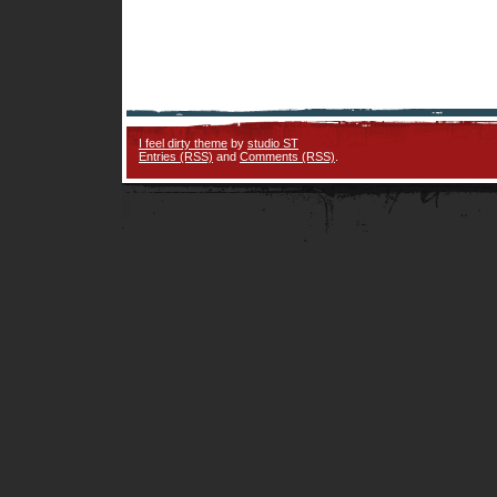
I feel dirty theme
by
studio ST
Entries (RSS)
and
Comments (RSS)
.