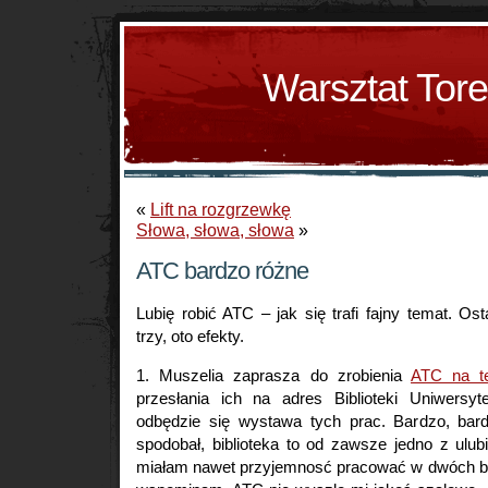
Warsztat Tor
«
Lift na rozgrzewkę
Słowa, słowa, słowa
»
ATC bardzo różne
Lubię robić ATC – jak się trafi fajny temat. Osta
trzy, oto efekty.
1. Muszelia zaprasza do zrobienia
ATC na te
przesłania ich na adres Biblioteki Uniwersyt
odbędzie się wystawa tych prac. Bardzo, bar
spodobał, biblioteka to od zawsze jedno z ulu
miałam nawet przyjemnosć pracować w dwóch bib