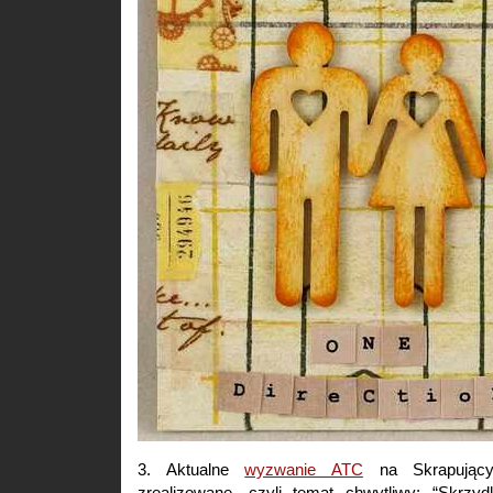
3. Aktualne
wyzwanie ATC
na Skrapujący
zrealizowane, czyli temat chwytliwy: “Skrzy