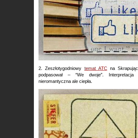
2. Zeszłotygodniowy
temat ATC
na Skrapując
podpasował – “We dwoje”. Interpretac
nieromantyczna ale ciepła.