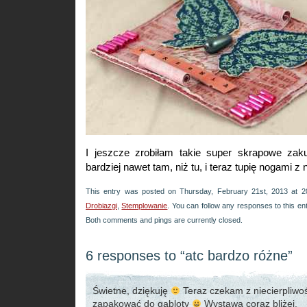
I jeszcze zrobiłam takie super skrapowe zaku
bardziej nawet tam, niż tu, i teraz tupię nogami z
This entry was posted on Thursday, February 21st, 2013 at 20
Drobiazgi
,
Stemplowanie
. You can follow any responses to this en
Both comments and pings are currently closed.
6 responses to “atc bardzo różne”
Świetne, dziękuję
Teraz czekam z niecierpliwoś
zapakować do gabloty
Wystawa coraz bliżej.