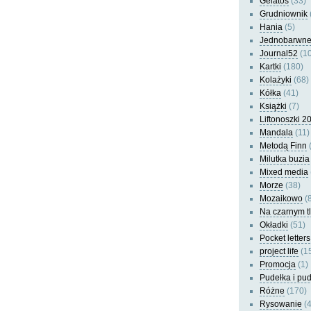
Gelatos
(33)
Grudniownik
Hania
(5)
Jednobarwn
Journal52
(10
Kartki
(180)
Kolażyki
(68)
Kółka
(41)
Książki
(7)
Liftonoszki 2
Mandala
(11)
Metodą Finn
(
Milutka buzia
Mixed media
Morze
(38)
Mozaikowo
(8
Na czarnym t
Okładki
(51)
Pocket letters
project life
(1
Promocja
(1)
Pudełka i pu
Różne
(170)
Rysowanie
(4