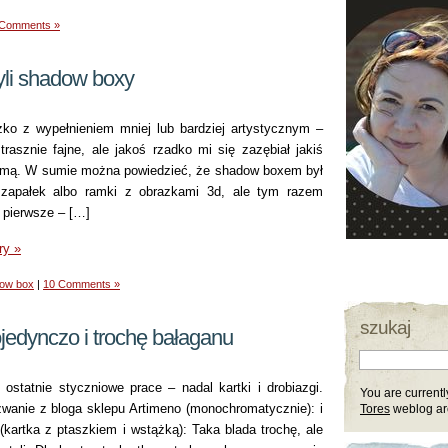
 Comments »
li shadow boxy
ko z wypełnieniem mniej lub bardziej artystycznym –
asznie fajne, ale jakoś rzadko mi się zazębiał jakiś
ormą. W sumie można powiedzieć, że shadow boxem był
 zapałek albo ramki z obrazkami 3d, ale tym razem
 pierwsze – […]
ry »
ow box
|
10 Comments »
szukaj
jedynczo i trochę bałaganu
 ostatnie styczniowe prace – nadal kartki i drobiazgi.
You are current
wanie z bloga sklepu Artimeno (monochromatycznie): i
Tores
weblog arc
kartka z ptaszkiem i wstążką): Taka blada trochę, ale