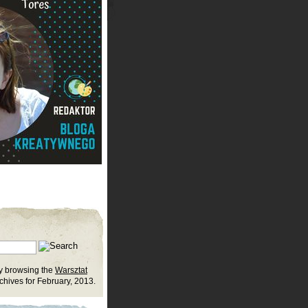
ly browsing the
Warsztat
hives for February, 2013.