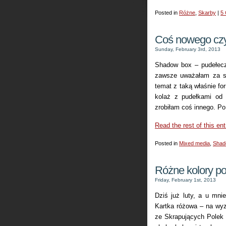
Posted in
Różne
,
Skarby
|
5
Coś nowego czy
Sunday, February 3rd, 2013
Shadow box – pudełecz
zawsze uważałam za str
temat z taką właśnie f
kolaż z pudełkami od
zrobiłam coś innego. Po
Read the rest of this ent
Posted in
Mixed media
,
Shad
Różne kolory po
Friday, February 1st, 2013
Dziś już luty, a u mnie
Kartka różowa – na wyz
ze Skrapujących Polek (