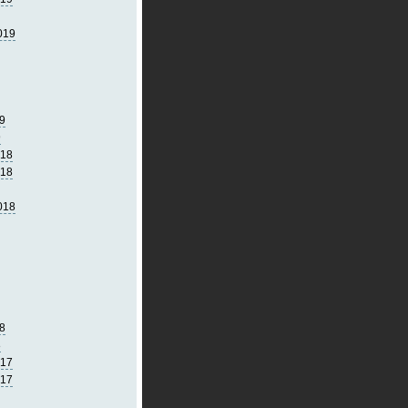
019
9
9
018
018
018
8
8
017
017