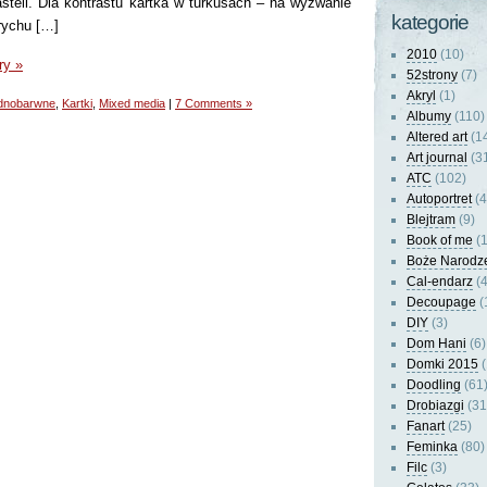
steli. Dla kontrastu kartka w turkusach – na wyzwanie
kategorie
rychu […]
2010
(10)
ry »
52strony
(7)
Akryl
(1)
dnobarwne
,
Kartki
,
Mixed media
|
7 Comments »
Albumy
(110)
Altered art
(1
Art journal
(3
ATC
(102)
Autoportret
(4
Blejtram
(9)
Book of me
(1
Boże Narodz
Cal-endarz
(4
Decoupage
(
DIY
(3)
Dom Hani
(6)
Domki 2015
(
Doodling
(61
Drobiazgi
(31
Fanart
(25)
Feminka
(80)
Filc
(3)