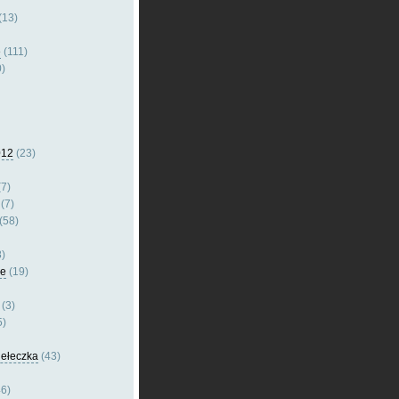
(13)
e
(111)
)
012
(23)
7)
(7)
(58)
)
le
(19)
(3)
5)
dełeczka
(43)
6)