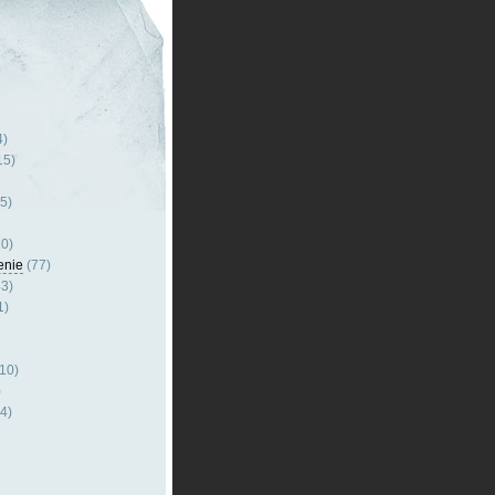
4)
15)
5)
0)
enie
(77)
3)
1)
10)
)
4)