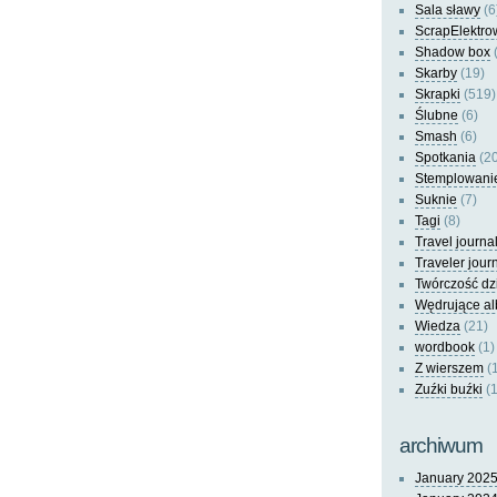
Sala sławy
(6
ScrapElektro
Shadow box
(
Skarby
(19)
Skrapki
(519)
Ślubne
(6)
Smash
(6)
Spotkania
(20
Stemplowani
Suknie
(7)
Tagi
(8)
Travel journa
Traveler jour
Twórczość dz
Wędrujące a
Wiedza
(21)
wordbook
(1)
Z wierszem
(
Zuźki buźki
(1
archiwum
January 202