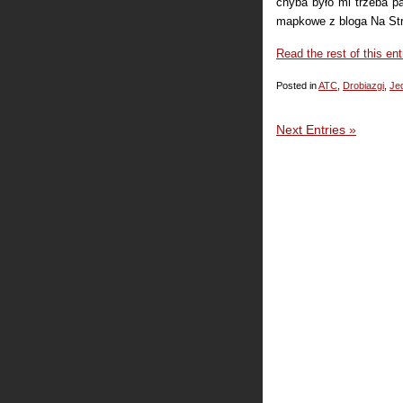
chyba było mi trzeba pa
mapkowe z bloga Na St
Read the rest of this ent
Posted in
ATC
,
Drobiazgi
,
Je
Next Entries »