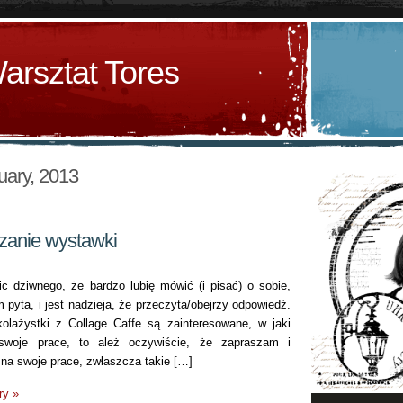
arsztat Tores
uary, 2013
zanie wystawki
 dziwnego, że bardzo lubię mówić (i pisać) o sobie,
 pyta, i jest nadzieja, że przeczyta/obejrzy odpowiedź.
olażystki z Collage Caffe są zainteresowane, w jaki
woje prace, to ależ oczywiście, że zapraszam i
 na swoje prace, zwłaszcza takie […]
ry »