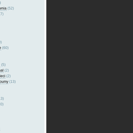
)
wnia
(52)
7)
)
e
(60)
l
(5)
nal
(2)
ieci
(2)
lbumy
(13)
13)
0)
5