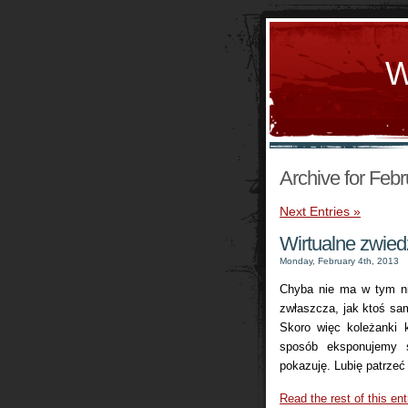
W
Archive for Febr
Next Entries »
Wirtualne zwied
Monday, February 4th, 2013
Chyba nie ma w tym nic
zwłaszcza, jak ktoś sam
Skoro więc koleżanki k
sposób eksponujemy s
pokazuję. Lubię patrzeć
Read the rest of this ent