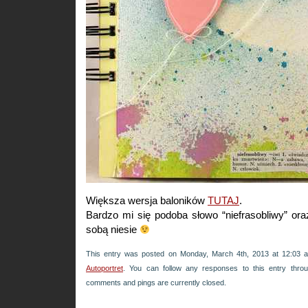
Większa wersja baloników
TUTAJ
.
Bardzo mi się podoba słowo “niefrasobliwy” oraz
sobą niesie
This entry was posted on Monday, March 4th, 2013 at 12:03 a
Autoportret
. You can follow any responses to this entry thr
comments and pings are currently closed.