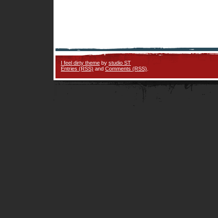
I feel dirty theme
by
studio ST
Entries (RSS)
and
Comments (RSS)
.