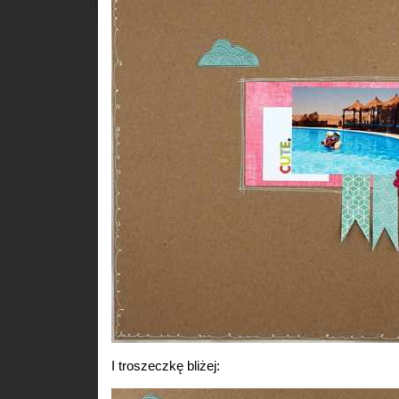
I troszeczkę bliżej: