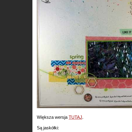
Większa wersja
TUTAJ
.
Są jaskółki: