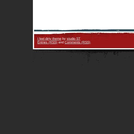
I feel dirty theme
by
studio ST
Entries (RSS)
and
Comments (RSS)
.