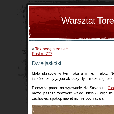
Warsztat Tor
«
Tak będę siedzieć…
Post nr 777
»
Dwie jaskółki
Mało skrapów w tym roku u mnie, mało… No
jaskółki, żeby ją jednak uczyniły – może się rozk
Pierwsza praca na wyzwanie Na Strychu –
Cle
może jeszcze zdążycie wziąć udział?), więc mu
zachować spokój, nawet nic nie pochlapałam: