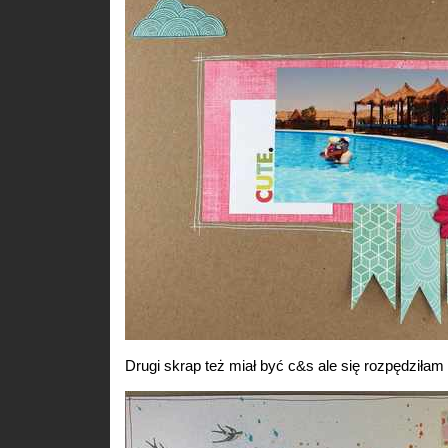
Drugi skrap też miał być c&s ale się rozpędziłam i 