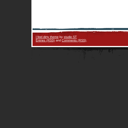
I feel dirty theme
by
studio ST
Entries (RSS)
and
Comments (RSS)
.