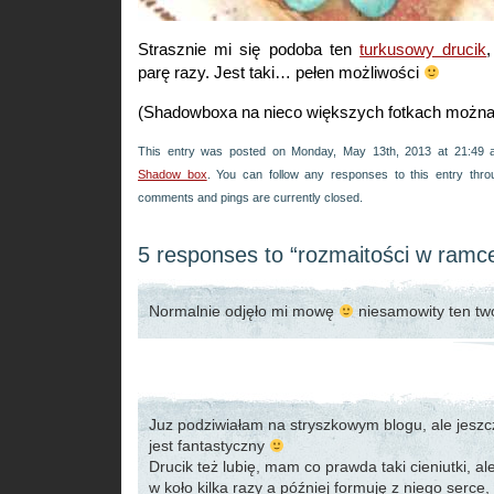
Strasznie mi się podoba ten
turkusowy drucik
parę razy. Jest taki… pełen możliwości
(Shadowboxa na nieco większych fotkach można
This entry was posted on Monday, May 13th, 2013 at 21:49 a
Shadow box
. You can follow any responses to this entry thr
comments and pings are currently closed.
5 responses to “rozmaitości w ramc
Normalnie odjęło mi mowę
niesamowity ten t
Juz podziwiałam na stryszkowym blogu, ale jeszc
jest fantastyczny
Drucik też lubię, mam co prawda taki cieniutki, 
w koło kilka razy a później formuję z niego serce