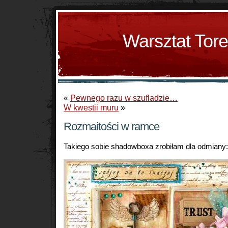
Warsztat Tor
«
Pewnego razu w szufladzie…
W kwestii muru
»
Rozmaitości w ramce
Takiego sobie shadowboxa zrobiłam dla odmiany: