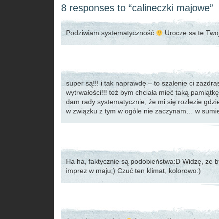
8 responses to “calineczki majowe”
Podziwiam systematyczność
Urocze sa te Twoj
super są!!! i tak naprawdę – to szalenie ci zazdr
wytrwałości!!! też bym chciała mieć taką pamiątkę,
dam rady systematycznie, że mi się rozlezie gdzieś
w związku z tym w ogóle nie zaczynam… w sumie
Ha ha, faktycznie są podobieństwa:D Widzę, że b
imprez w maju;) Czuć ten klimat, kolorowo:)