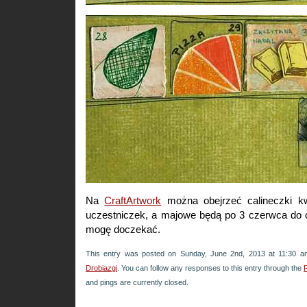
Na
CraftArtwork
można obejrzeć calineczki kw
uczestniczek, a majowe będą po 3 czerwca do ob
mogę doczekać.
This entry was posted on Sunday, June 2nd, 2013 at 11:30 an
Drobiazgi
. You can follow any responses to this entry through the
and pings are currently closed.