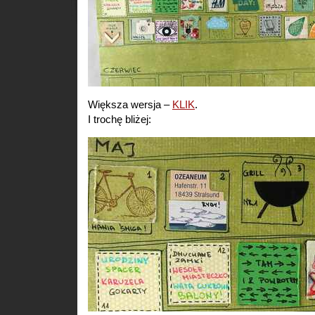
Większa wersja –
KLIK
.
I trochę bliżej: