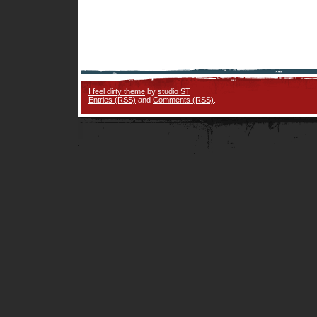
I feel dirty theme
by
studio ST
Entries (RSS)
and
Comments (RSS)
.