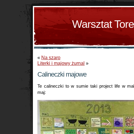
Warsztat Tor
«
Na szaro
Literki i majowy żurnal
»
Calineczki majowe
Te calineczki to w sumie taki project life w 
maj: