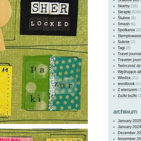
Shadow box
(
Skarby
(19)
Skrapki
(519)
Ślubne
(6)
Smash
(6)
Spotkania
(20
Stemplowani
Suknie
(7)
Tagi
(8)
Travel journa
Traveler jour
Twórczość dz
Wędrujące a
Wiedza
(21)
wordbook
(1)
Z wierszem
(
Zuźki buźki
(1
archiwum
January 202
January 202
December 2
November 2