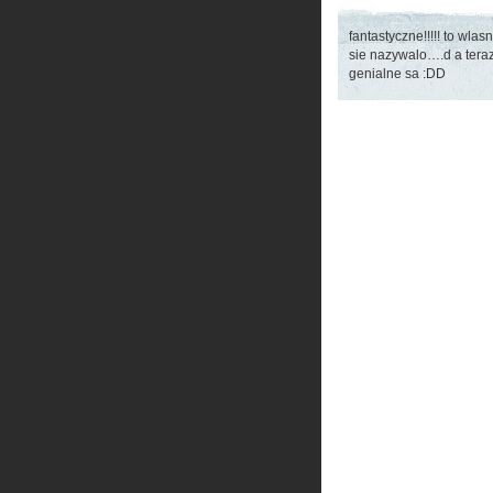
fantastyczne!!!!! to wla
sie nazywalo….d a teraz
genialne sa :DD