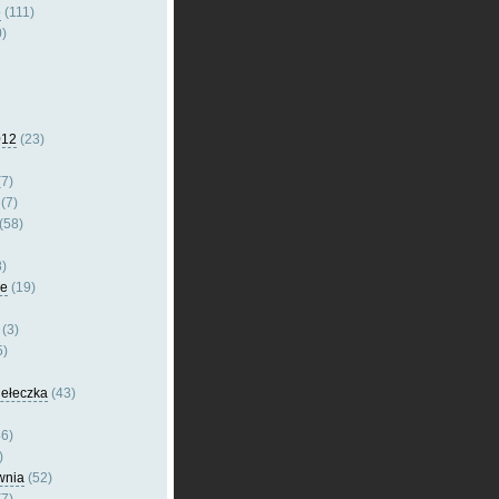
e
(111)
)
012
(23)
7)
(7)
(58)
)
le
(19)
(3)
5)
dełeczka
(43)
6)
)
wnia
(52)