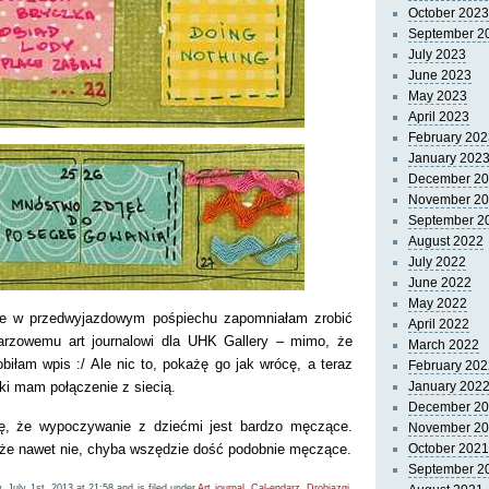
October 2023
September 2
July 2023
June 2023
May 2023
April 2023
February 202
January 202
December 2
November 2
September 2
August 2022
July 2022
June 2022
May 2022
 że w przedwyjazdowym pośpiechu zapomniałam zrobić
April 2022
arzowemu art journalowi dla UHK Gallery – mimo, że
March 2022
obiłam wpis :/ Ale nic to, pokażę go jak wrócę, a teraz
February 202
óki mam połączenie z siecią.
January 202
December 2
ę, że wypoczywanie z dziećmi jest bardzo męczące.
November 2
że nawet nie, chyba wszędzie dość podobnie męczące.
October 2021
September 2
 July 1st, 2013 at 21:58 and is filed under
Art journal
,
Cal-endarz
,
Drobiazgi
.