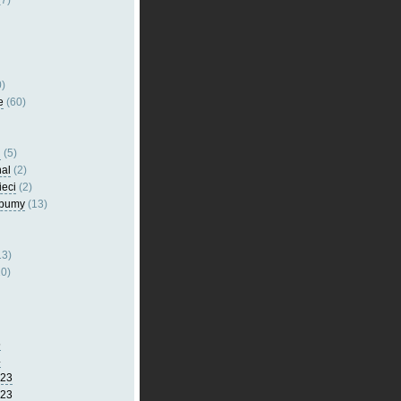
7)
)
e
(60)
l
(5)
nal
(2)
ieci
(2)
lbumy
(13)
13)
0)
5
4
023
023