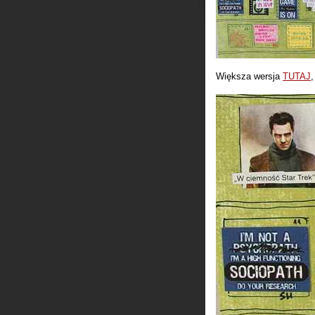
Większa wersja
TUTAJ
,