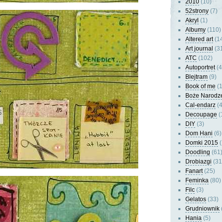
2010
(10)
52strony
(7)
Akryl
(1)
Albumy
(110)
Altered art
(1
Art journal
(3
ATC
(102)
Autoportret
(4
Blejtram
(9)
Book of me
(1
Boże Narodz
Cal-endarz
(4
Decoupage
(
DIY
(3)
Dom Hani
(6)
Domki 2015
(
Doodling
(61
Drobiazgi
(31
Fanart
(25)
Feminka
(80)
Filc
(3)
Gelatos
(33)
Grudniownik
Hania
(5)