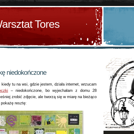
arsztat Tores
zkę niedokończone
kiedy tu na wsi, gdzie jestem, działa internet, wrzucam
eczki
– niedokończone, bo wyjechałam z domu 28
śniej zrobić zdjęcie, ale tworzą się w miarę na bieżąco
 pokażę resztę: