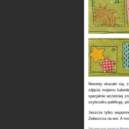
Niestety okazało się,
zdjęcia mojemu kalend
specjalnie wcześniej zr
szybciutko publikuję, p
Jeszcze tylko wspomn
Zwłaszcza na wsi. A mo
This entry was posted on Monday,