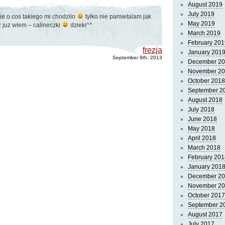
August 2019
July 2019
snie o cos takiego mi chodzilo
tylko nie pamietalam jak
May 2019
 juz wiem – calineczki
dzieki^^
March 2019
February 201
frezja
January 201
September 9th, 2013
December 2
November 2
October 2018
September 2
August 2018
July 2018
June 2018
May 2018
April 2018
March 2018
February 201
January 201
December 2
November 2
October 2017
September 2
August 2017
July 2017