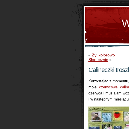
W
«
Żyj kolorowo
Słonecznie
»
Calineczki tros
Korzystając z momentu, 
moje
czerwcowe calin
czerwca i musiałam wcze
i w następnym miesiącu