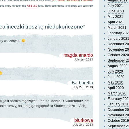
August 2021
July 2021
this entry through the
RSS 2.0
feed. Both comments and pings are currently
June 2021
May 2021
April 2021
“calineczki troszkę niedokończone”
March 2021
February 202
January 202
ady w czerwcu
December 2
November 2
magdalenardo
October 2020
July 1st, 2013
September 2
August 2020
July 2020
June 2020
Barbarella
May 2020
July 2nd, 2013
April 2020
March 2020
February 202
 jest bardzo męczące” – ha ha, dobre:D A kalendarz jest
January 202
mnie cieszy, bo lubię go oglądać:o) Słońce, plaża… Ach,
December 2
November 2
biurkowa
October 2019
July 2nd, 2013
September 2