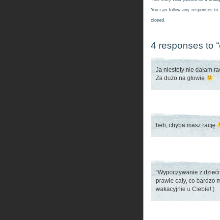
You can follow any responses to 
closed.
4 responses to 
Ja niestety nie dałam r
Za dużo na głowie
heh, chyba masz rację
“Wypoczywanie z dziećmi
prawie cały, co bardzo 
wakacyjnie u Ciebie!:)