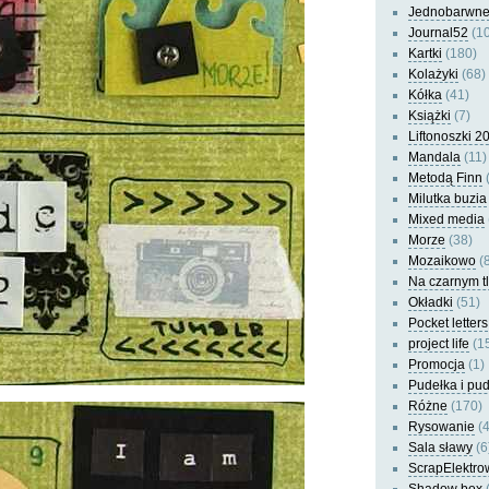
Jednobarwn
Journal52
(10
Kartki
(180)
Kolażyki
(68)
Kółka
(41)
Książki
(7)
Liftonoszki 2
Mandala
(11)
Metodą Finn
(
Milutka buzia
Mixed media
Morze
(38)
Mozaikowo
(8
Na czarnym t
Okładki
(51)
Pocket letters
project life
(1
Promocja
(1)
Pudełka i pu
Różne
(170)
Rysowanie
(4
Sala sławy
(6
ScrapElektro