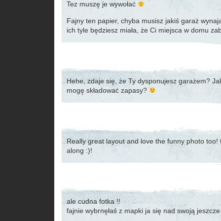
Tez muszę je wywołać
Fajny ten papier, chyba musisz jakiś garaż wynają
ich tyle będziesz miała, że Ci miejsca w domu zab
Hehe, zdaje się, że Ty dysponujesz garażem? Jak
mogę składować zapasy?
Really great layout and love the funny photo too! 
along :)!
ale cudna fotka !!
fajnie wybrnęłaś z mapki ja się nad swoją jeszc