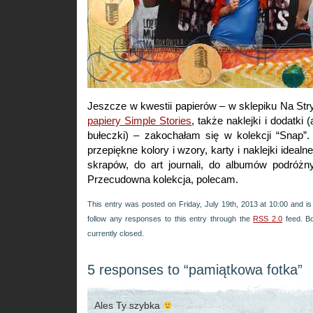
Jeszcze w kwestii papierów – w sklepiku Na Str
papiery Simple Stories
, także naklejki i dodatki 
bułeczki) – zakochałam się w kolekcji “Snap”.
przepiękne kolory i wzory, karty i naklejki idea
skrapów, do art journali, do albumów podróżn
Przecudowna kolekcja, polecam.
This entry was posted on Friday, July 19th, 2013 at 10:00 and is
follow any responses to this entry through the
RSS 2.0
feed. B
currently closed.
5 responses to “pamiątkowa fotka”
Ales Ty szybka