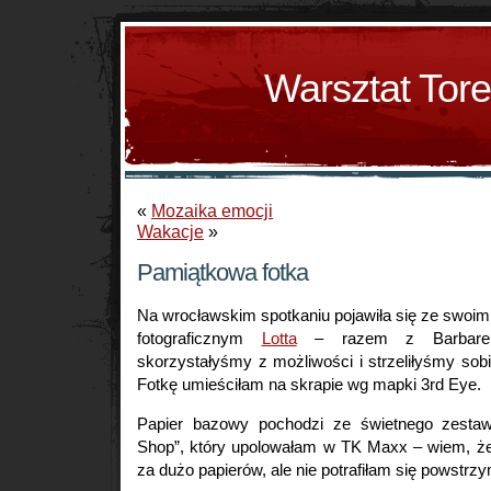
Warsztat Tor
«
Mozaika emocji
Wakacje
»
Pamiątkowa fotka
Na wrocławskim spotkaniu pojawiła się ze swoi
fotograficznym
Lotta
– razem z Barbarell
skorzystałyśmy z możliwości i strzeliłyśmy sobie
Fotkę umieściłam na skrapie wg mapki 3rd Eye.
Papier bazowy pochodzi ze świetnego zesta
Shop”, który upolowałam w TK Maxx – wiem, 
za dużo papierów, ale nie potrafiłam się powstr