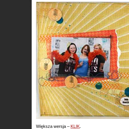
Większa wersja –
KLIK
.