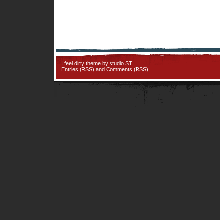
I feel dirty theme
by
studio ST
Entries (RSS)
and
Comments (RSS)
.