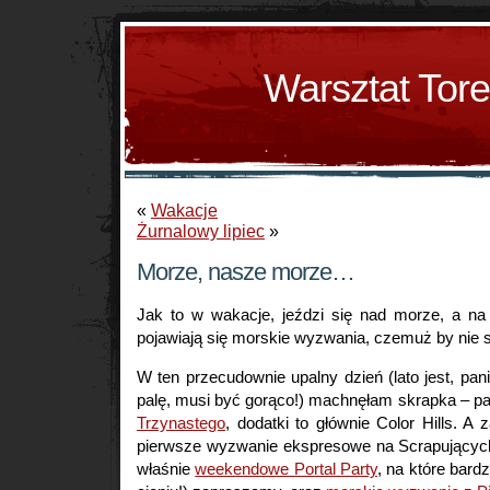
Warsztat Tor
«
Wakacje
Żurnalowy lipiec
»
Morze, nasze morze…
Jak to w wakacje, jeździ się nad morze, a n
pojawiają się morskie wyzwania, czemuż by nie
W ten przecudownie upalny dzień (lato jest, pani
palę, musi być gorąco!) machnęłam skrapka – p
Trzynastego
, dodatki to głównie Color Hills. A 
pierwsze wyzwanie ekspresowe na Scrapujących
właśnie
weekendowe Portal Party
, na które bard