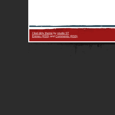
I feel dirty theme
by
studio ST
Entries (RSS)
and
Comments (RSS)
.