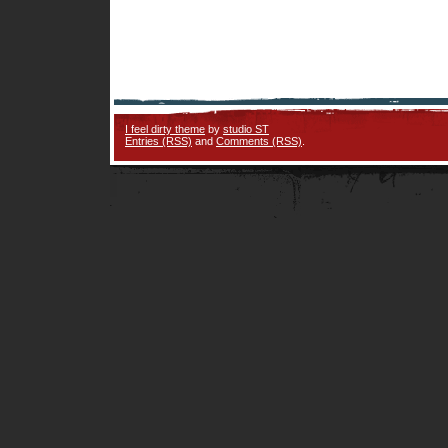
I feel dirty theme
by
studio ST
Entries (RSS)
and
Comments (RSS)
.