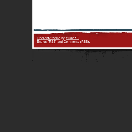
I feel dirty theme
by
studio ST
Entries (RSS)
and
Comments (RSS)
.