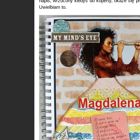
napis, wrzucony kiedyś do koperty, okaże się p
Uwielbiam to.