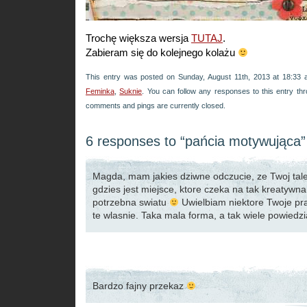
Trochę większa wersja
TUTAJ
.
Zabieram się do kolejnego kolażu
This entry was posted on Sunday, August 11th, 2013 at 18:33 a
Feminka
,
Suknie
. You can follow any responses to this entry th
comments and pings are currently closed.
6 responses to “pańcia motywująca”
Magda, mam jakies dziwne odczucie, ze Twoj tale
gdzies jest miejsce, ktore czeka na tak kreatywna
potrzebna swiatu
Uwielbiam niektore Twoje pr
te wlasnie. Taka mala forma, a tak wiele powiedz
Bardzo fajny przekaz