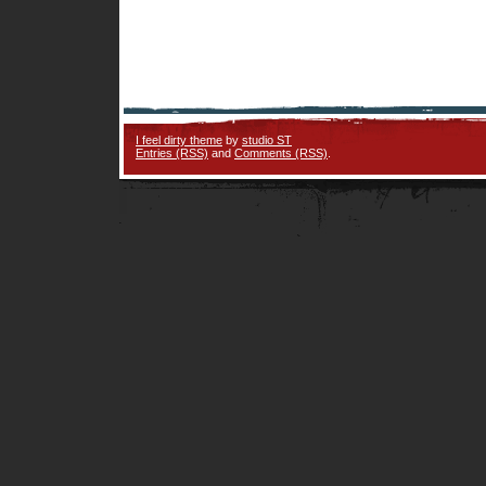
I feel dirty theme
by
studio ST
Entries (RSS)
and
Comments (RSS)
.