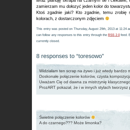
teraz planuję skrapa na czarnym tle i ciekawe, 
zamierzam mu dołozyć jeden kolor do towarzyst
Ktoś zgadnie jaki? Kto zgadnie, temu zrobię
kolorach, z dostarczonym zdjęciem
This entry was posted on Thursday, August 29th, 2013 at 11:24 an
can follow any responses to this entry through the
RSS 2.0
feed. 
currently closed.
8 responses to “toresowo”
Widziałam ten scrap na żywo i już wtedy bardzo m
Doskonałe połączenie kolorów, czysta kompozycj
Uważam Cię od dawna za mistrzynię klasycznego
ProzART pokazał, że i w innych stylach tworzysz 
Świetne połączenie kolorów
A do czarnego??? Może limonka?