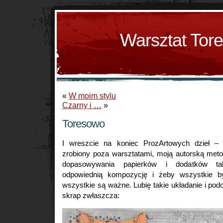
Warsztat Tor
«
W moim stylu
Czarny i …
»
Toresowo
I wreszcie na koniec ProzArtowych dzieł – 
zrobiony poza warsztatami, moją autorską metod
dopasowywania papierków i dodatków ta
odpowiednią kompozycję i żeby wszystkie 
wszystkie są ważne. Lubię takie układanie i podo
skrap zwłaszcza: