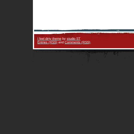
I feel dirty theme
by
studio ST
Entries (RSS)
and
Comments (RSS)
.