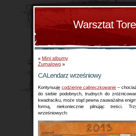
Warsztat Tor
«
Mini albumy
Żurnalowo
»
CALendarz wrześniowy
Kontynuuję
codzienne calineczkowanie
– chociaż
do siebie podobnych, trudnych do zróżnicowa
kwadraciku, może stąd pewna zauważalna enigm
formą, niekoniecznie pilnując treści. Trz
wrześniowych: