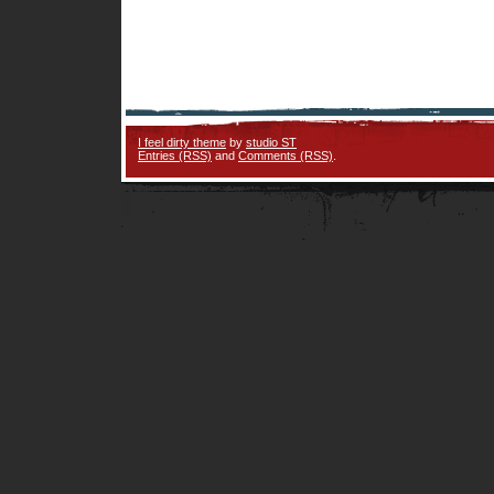
I feel dirty theme
by
studio ST
Entries (RSS)
and
Comments (RSS)
.