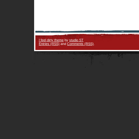
I feel dirty theme
by
studio ST
Entries (RSS)
and
Comments (RSS)
.