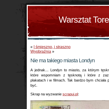
Warsztat Tor
«
I śmieszno, i straszno
Wyobraźnia
»
Nie ma takiego miasta Londyn
A jednak… Londyn to miasto, za którym tęskn
które wspomniam z tęsknotą i które z zaz
plakatach i w filmach. Tak bardzo bym chciała
być.
Skrap na wyzwanie
scrapuj.pl
: