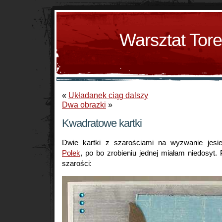
Warsztat Tor
«
Układanek ciąg dalszy
Dwa obrazki
»
Kwadratowe kartki
Dwie kartki z szarościami na wyzwanie jes
Polek
, po bo zrobieniu jednej miałam niedosyt
szarości: