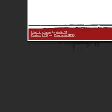
I feel dirty theme
by
studio ST
Entries (RSS)
and
Comments (RSS)
.