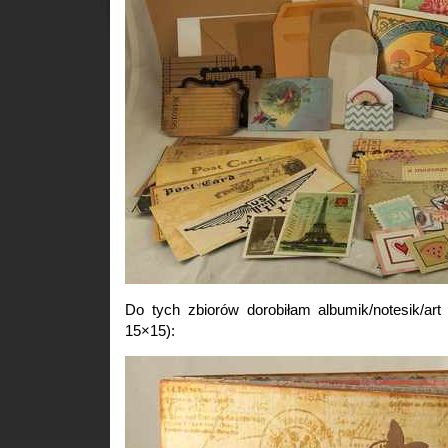
Do tych zbiorów dorobiłam albumik/notesik/art 
15×15):