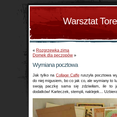
Warsztat Tor
«
Rozgrzewka zimą
Domek dla peczopów
»
Wymiana pocztowa
Jak tylko na
Collage Caffe
ruszyła pocztowa wy
do niej migusiem, bo co jak co, ale wymiany to l
swoją paczkę sama się zdziwiłam, ile to
dodatków! Karteczek, stempli, naklejek… Uzbierał