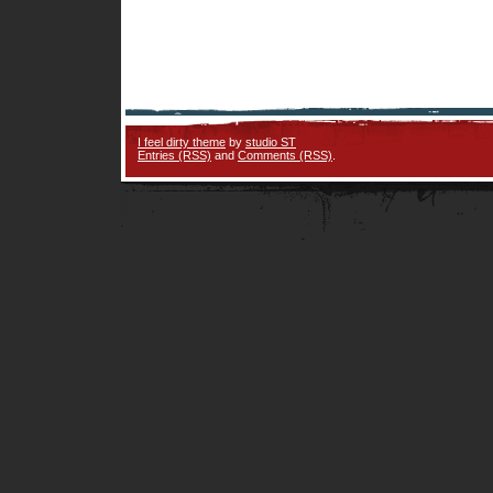
I feel dirty theme
by
studio ST
Entries (RSS)
and
Comments (RSS)
.