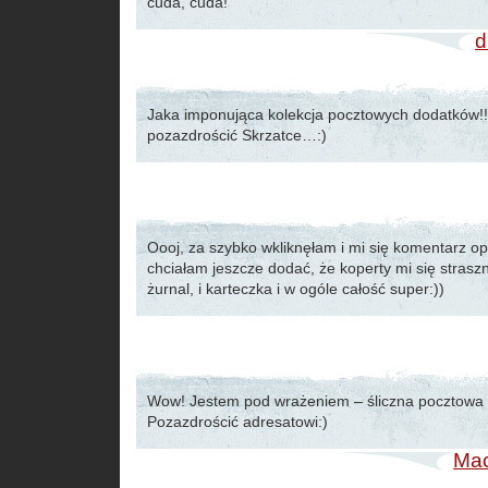
cuda, cuda!
d
Jaka imponująca kolekcja pocztowych dodatków!
pozazdrościć Skrzatce…:)
Oooj, za szybko wkliknęłam i mi się komentarz op
chciałam jeszcze dodać, że koperty mi się straszn
żurnal, i karteczka i w ogóle całość super:))
Wow! Jestem pod wrażeniem – śliczna pocztowa 
Pozazdrościć adresatowi:)
Mac