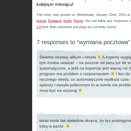
kolejnym miesiącu!
This entry was posted on Wednesday, January 22nd, 2014 at 
journal
,
Drobiazgi
,
Kartki
,
Różne
. You can follow any responses t
2.0
feed. Both comments and pings are currently closed.
7 responses to “wymiana pocztowa”
Świetny zestaw, album i reszta
A koperty wyglą
tym trzeba uważać – na poczcie od paru już lat so
automatyczne, a jeśli na kopercie jest więcej niż t
program ma problem z rozpoznaniem
I leci d
ręcznego wtedy, co automatycznie wydłuża czas
spieszy i wysyła poleconym to w sumie nie problem
musi być na wczoraj
teraz mnie tak nieładnie skręca, że też podstępni
tobą w parze.