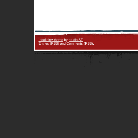
I feel dirty theme
by
studio ST
Entries (RSS)
and
Comments (RSS)
.