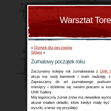
Warsztat Tor
«
Domek dla peczopów
Słowo
»
Żurnalowy początek roku
Zaczynamy kolejny rok żurnalowania z
UHK G
akcja ma swój bannerek i mam nadzieję, że
Zapraszamy do art journalowego podsumo
miesięcy i dzielenia się swoimi pracami w k
UHK Gallery.
Mój tegoroczny żurnal znów ma niewielkie wymi
akurat miałam okładki, które kiedyś miały być 
wyszło, a teraz się przydały):