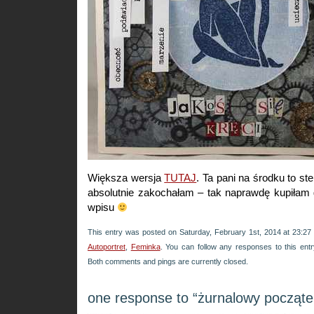
Większa wersja
TUTAJ
. Ta pani na środku to s
absolutnie zakochałam – tak naprawdę kupiłam 
wpisu
This entry was posted on Saturday, February 1st, 2014 at 23:27 
Autoportret
,
Feminka
. You can follow any responses to this ent
Both comments and pings are currently closed.
one response to “żurnalowy począte