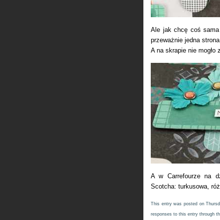
Ale jak chcę coś sama 
przeważnie jedna strona
A na skrapie nie mogło 
A w Carrefourze na d
Scotcha: turkusowa, różo
This entry was posted on Thursda
responses to this entry through t