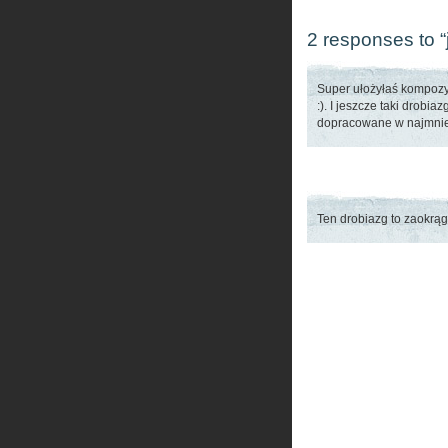
2 responses to “j
Super ułożyłaś kompozyc
:). I jeszcze taki drobi
dopracowane w najmnie
Ten drobiazg to zaokrągl