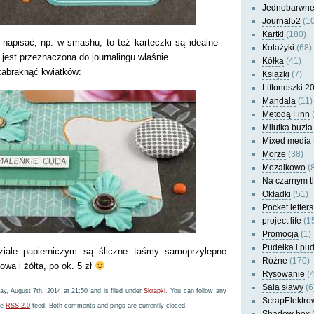
Jednobarwn
Journal52
(10
Kartki
(180)
napisać, np. w smashu, to też karteczki są idealne –
Kolażyki
(68)
 jest przeznaczona do journalingu właśnie.
Kółka
(41)
zabraknąć kwiatków:
Książki
(7)
Liftonoszki 2
Mandala
(11)
Metodą Finn
(
Milutka buzia
Mixed media
Morze
(38)
Mozaikowo
(8
Na czarnym t
Okładki
(51)
Pocket letters
project life
(1
Promocja
(1)
Pudełka i pu
ziale papierniczym są śliczne taśmy samoprzylepne
Różne
(170)
wa i żółta, po ok. 5 zł
Rysowanie
(4
Sala sławy
(6
y, August 7th, 2014 at 21:50 and is filed under
Skrapki
. You can follow any
ScrapElektro
he
RSS 2.0
feed. Both comments and pings are currently closed.