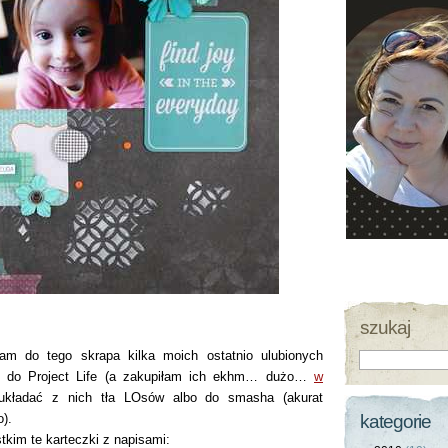
szukaj
am do tego skrapa kilka moich ostatnio ulubionych
k do Project Life (a zakupiłam ich ekhm… dużo…
w
 układać z nich tła LOsów albo do smasha (akurat
).
kategorie
kim te karteczki z napisami: