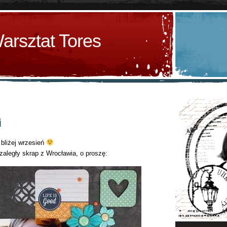
arsztat Tores
i
 bliżej wrzesień
aległy skrap z Wrocławia, o proszę: