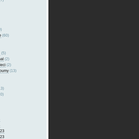
7)
)
e
(60)
l
(5)
nal
(2)
ieci
(2)
lbumy
(13)
13)
0)
5
4
023
023