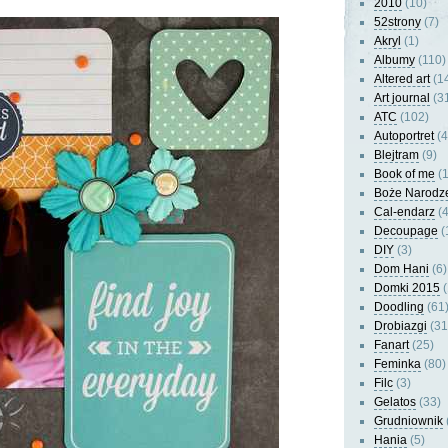
2010
(10)
52strony
(7)
Akryl
(1)
Albumy
(110)
Altered art
(1
Art journal
(3
ATC
(102)
Autoportret
(4
Blejtram
(9)
Book of me
(1
Boże Narodz
Cal-endarz
(4
Decoupage
(
DIY
(3)
Dom Hani
(6)
Domki 2015
(
Doodling
(61
Drobiazgi
(31
Fanart
(25)
Feminka
(80)
Filc
(3)
Gelatos
(33)
Grudniownik
Hania
(5)