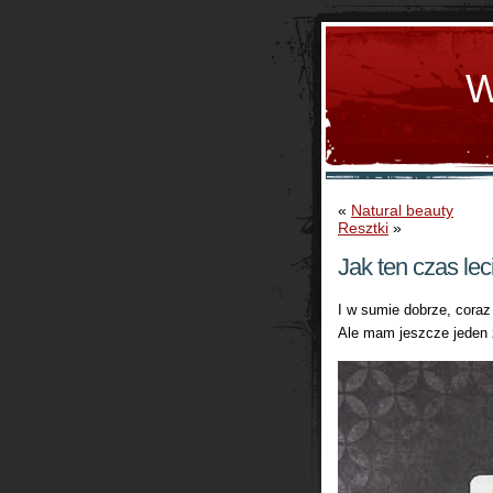
W
«
Natural beauty
Resztki
»
Jak ten czas lec
I w sumie dobrze, coraz
Ale mam jeszcze jeden z