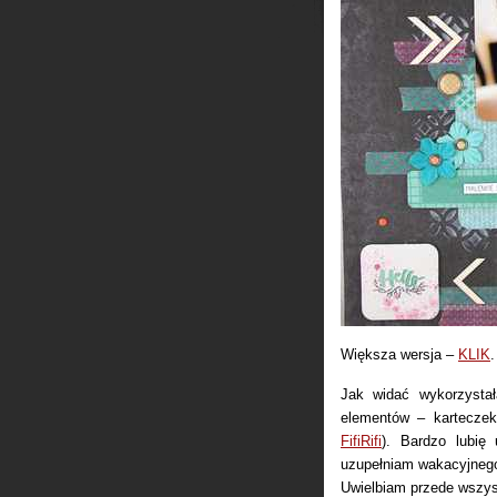
Większa wersja –
KLIK
.
Jak widać wykorzystał
elementów – kartecze
FifiRifi
). Bardzo lubię
uzupełniam wakacyjnego
Uwielbiam przede wszyst