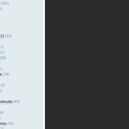
e
(111)
)
012
(23)
7)
(7)
(58)
)
le
(19)
(3)
5)
dełeczka
(43)
6)
)
wnia
(52)