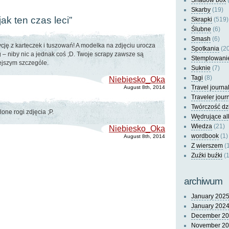
Shadow box
(
Skarby
(19)
ak ten czas leci”
Skrapki
(519)
Ślubne
(6)
Smash
(6)
ję z karteczek i tuszowań! A modelka na zdjęciu urocza
Spotkania
(20
azg – niby nic a jednak coś ;D. Twoje scrapy zawsze są
Stemplowani
jszym szczególe.
Suknie
(7)
Tagi
(8)
Niebiesko_Oka
Travel journa
August 8th, 2014
Traveler jour
Twórczość dz
one rogi zdjęcia ;P.
Wędrujące a
Wiedza
(21)
Niebiesko_Oka
wordbook
(1)
August 8th, 2014
Z wierszem
(
Zuźki buźki
(1
archiwum
January 202
January 202
December 2
November 2