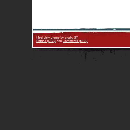
I feel dirty theme
by
studio ST
Entries (RSS)
and
Comments (RSS)
.