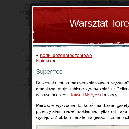
Warsztat Tor
«
Kartki bożonarodzeniowe
Notesik
»
Supermoc
Brakowało mi żurnalowo-kolażowych wyzwań?
grudniowa, moje ulubione syreny kolażu z Collage
w nowe miejsce –
Kawa i Nożyczki
ruszyły!
Pierwsze wyzwanie to kolaż na bazie gazety
przeczytałam nawet dokładnie, tylko od razu
wyciąć… Zrobiłam transfer na gesso i trochę po