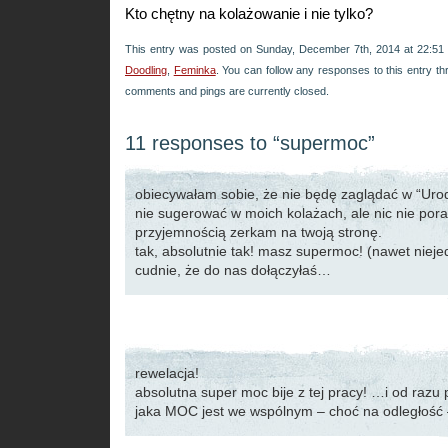
Kto chętny na kolażowanie i nie tylko?
This entry was posted on Sunday, December 7th, 2014 at 22:51 a
Doodling
,
Feminka
. You can follow any responses to this entry t
comments and pings are currently closed.
11 responses to “supermoc”
obiecywałam sobie, że nie będę zaglądać w “Urodo
nie sugerować w moich kolażach, ale nic nie pora
przyjemnością zerkam na twoją stronę.
tak, absolutnie tak! masz supermoc! (nawet nieje
cudnie, że do nas dołączyłaś…
rewelacja!
absolutna super moc bije z tej pracy! …i od raz
jaka MOC jest we wspólnym – choć na odległość 