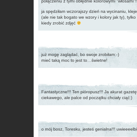
połączeniu z tymi obłędnie kolorowymi “włosami”!!
ja spędziłam wczorajszy dzień na wycinaniu, kleje
(ale nie tak bogato we wzory i kolory jak ty), tylk
kiedy zrobić zdjęć
już mogę zaglądać, bo swoje zrobiłam:-)
mieć taką moc to jest to…świetne!
Fantastyczne!!! Ten pióropusz!!! Ja akurat gazet
ciekawego, ale palce od początku chciały ciąć:)
o mój bosz, Toresku, jesteś genialna!!! uwieeeel