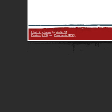
I feel dirty theme
by
studio ST
Entries (RSS)
and
Comments (RSS)
.