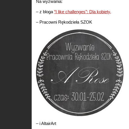
Na wyzwania:
– z bloga
“I like challenges”: Dla kobiety,
– Pracowni Rękodzieła SZOK
– i AltairArt