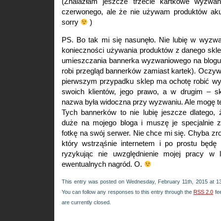
(Znalazłam jeszcze trzecie kartkowe wyzwan
czerwonego, ale że nie używam produktów akur
sorry
)
PS. Bo tak mi się nasunęło. Nie lubię w wyzw
konieczności używania produktów z danego skle
umieszczania bannerka wyzwaniowego na blogu 
robi przegląd bannerków zamiast kartek). Oczy
pierwszym przypadku sklep ma ochotę robić wy
swoich klientów, jego prawo, a w drugim – s
nazwa była widoczna przy wyzwaniu. Ale mogę te
Tych bannerków to nie lubię jeszcze dlatego,
duże na mojego bloga i muszę je specjalnie 
fotkę na swój serwer. Nie chce mi się. Chyba zro
który wstrząśnie internetem i po prostu będę
ryzykując nie uwzględnienie mojej pracy w l
ewentualnych nagród. O.
This entry was posted on Wednesday, February 11th, 2015 at 13
You can follow any responses to this entry through the
RSS 2.0
fe
are currently closed.