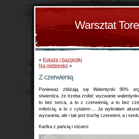
Warsztat Tor
«
Kolaże i bazgrołki
Na niebiesko
»
Z czerwienią
Ponieważ zbliżają się Walentynki 90% or
stwierdza, że trzeba zrobić wyzwanie walentynk
to bez serca, a to z czerwienią, a to bez cze
miłością, a to z cytatem… Ja wybrałam akura
wyzwania, ale i tak jest trochę czerwieni, a i serd
Kartka z pańcią i różami: