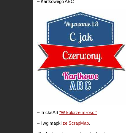
– Kartkowego ABC
– TricksArt
“W kolorze miłości”
– i wg mapki
ze ScrapMap
.