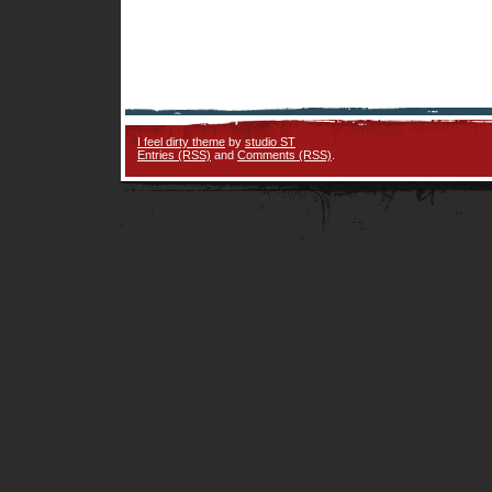
I feel dirty theme
by
studio ST
Entries (RSS)
and
Comments (RSS)
.