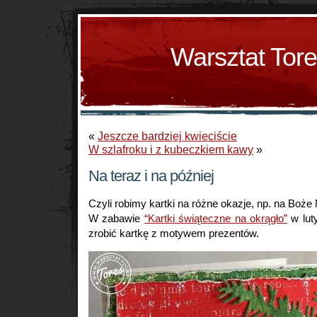
Warsztat Tor
«
Jeszcze bardziej kwieciście
W szlafroku i z kubeczkiem kawy
»
Na teraz i na później
Czyli robimy kartki na różne okazje, np. na Boże
W zabawie
“Kartki świąteczne na okrągło”
w lut
zrobić kartkę z motywem prezentów.