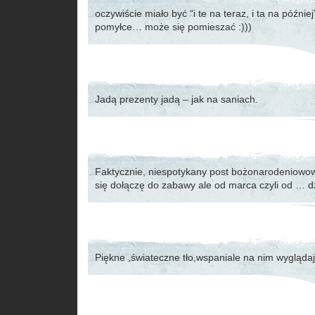
oczywiście miało być “i te na teraz, i ta na później
pomyłce… może się pomieszać :)))
Jadą prezenty jadą – jak na saniach.
Faktycznie, niespotykany post bożonarodeniowo
się dołączę do zabawy ale od marca czyli od … d
Piękne ,świateczne tło,wspaniale na nim wyglądają