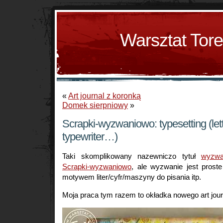
Warsztat Tor
«
Art journal z koronką
Domek sierpniowy
»
Scrapki-wyzwaniowo: typesetting (let
typewriter…)
Taki skomplikowany nazewniczo tytuł
wyzwa
Scrapki-wyzwaniowo
, ale wyzwanie jest prost
motywem liter/cyfr/maszyny do pisania itp.
Moja praca tym razem to okładka nowego art jour