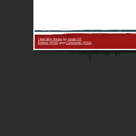
I feel dirty theme
by
studio ST
Entries (RSS)
and
Comments (RSS)
.