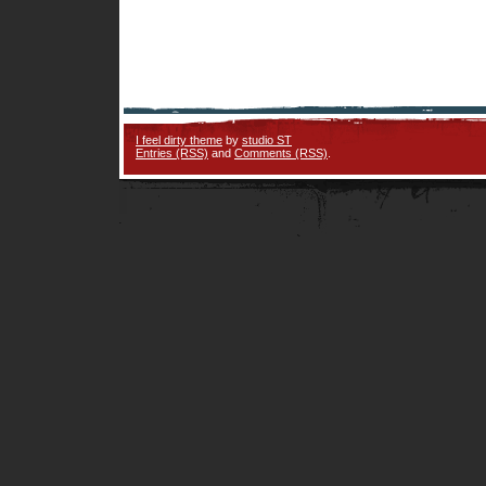
I feel dirty theme
by
studio ST
Entries (RSS)
and
Comments (RSS)
.