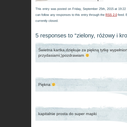
This entry was posted on Friday, September 25th, 2015 at 19:22 
can follow any responses to this entry through the
RSS 2.0
feed. 
currently closed.
5 responses to “zielony, różowy i kro
Świetna kartka,dziękuje za piękną tytkę wypełni
przydasiami;)pozdrawiam
Piękna
kapitalnie prosta do super mapki