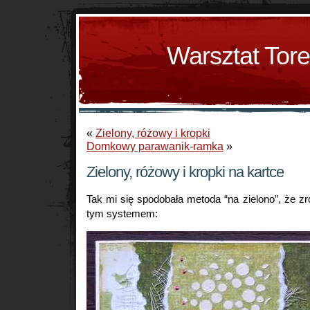
Warsztat Tor
«
Zielony, różowy i kropki
Domkowy parawanik-ramka
»
Zielony, różowy i kropki na kartce
Tak mi się spodobała metoda “na zielono”, że zr
tym systemem: