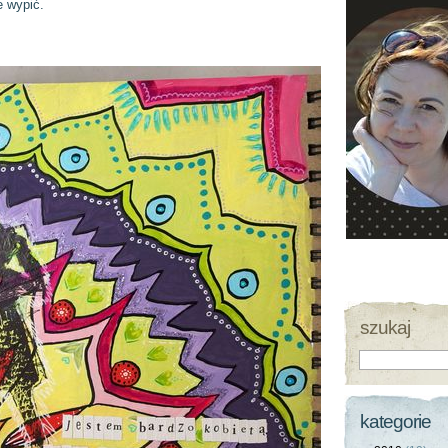
e wypić.
szukaj
kategorie