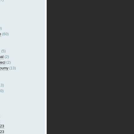
7)
)
e
(60)
l
(5)
nal
(2)
ieci
(2)
lbumy
(13)
13)
0)
5
4
023
023