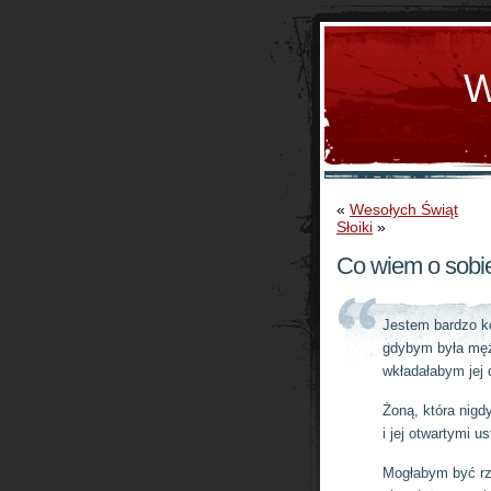
W
«
Wesołych Świąt
Słoiki
»
Co wiem o sobi
Jestem bardzo ko
gdybym była mę
wkładałabym jej 
Żoną, która nigd
i jej otwartymi u
Mogłabym być rze