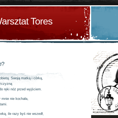
arsztat Tores
e?
bietą. Swoją matką i córką,
żczyzną
do ręki nóż przed wyjściem.
y mnie nie kochała,
stami.
ką, ile razy byś nie wszedł,