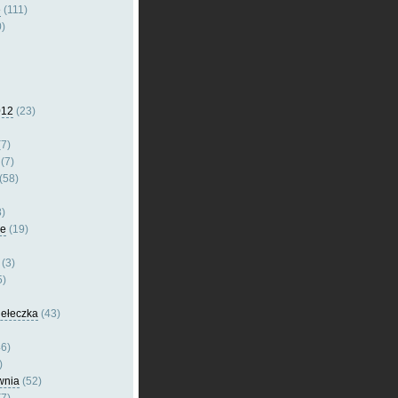
e
(111)
)
012
(23)
7)
(7)
(58)
)
le
(19)
(3)
5)
dełeczka
(43)
6)
)
wnia
(52)