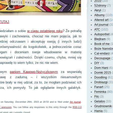
2010
(10)
52strony
(7)
Akryl
(1)
Albumy
(110)
Altered art
(1
TUTAJ
.
Art journal
(3
ATC
(102)
iedziałam o sobie
w ciągu ostatniego roku
? Że potrafię
Autoportret
(4
awyki i zachowania, chociaż nie mam pojęcia, jak to
Blejtram
(9)
rdziej odczuwam i akceptuję swoją (i innych ludzi)
Book of me
(1
orównywalność do kogokolwiek, a jednocześnie coraz
Boże Narodz
rzegam i doceniam swoje wbudowanie w materię
Cal-endarz
(4
powiązań i zależności. Dzięki czemu, chyba, mniej się
Decoupage
(
 naprawdę to wiem tylko, że nic nie wiem.
DIY
(3)
Dom Hani
(6)
ażowym
paniom Kawowo-Nożyczkowym
za wspaniałą
Domki 2015
(
abawę z zadumą – i wszystkim niesamowitym
Doodling
(61
re brały w niej udział, za to, że mogłam podziwiać ich
Drobiazgi
(31
Fanart
(25)
rza, ich pomysły. To jak oglądanie innych galaktyk.
Feminka
(80)
Filc
(3)
Gelatos
(33)
 on Saturday, December 26th, 2015 at 18:53 and is filed under
Art journal
,
Grudniownik
Z wierszem
. You can follow any responses to this entry through the
RSS 2.0
Hania
(5)
d pings are currently closed.