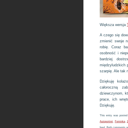
Większa wersja
A czego się dow
zmienić swoje n
robię. Coraz ba
osobność i niep
bardziej dost
międzyludzkich 
szarpię. Ale tak
Dziękuję kol
całoroczną z
dziewczynom, któ
prace, ich wnęt
Dziękuję.
This entry was posted
Autoportret
,
Feminka
,
feed. Both comments an