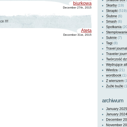
Shadow box
(
biurkowa
Skarby
(19)
December 27th, 2015
Skrapki
(519)
Ślubne
(6)
e !!!!
Smash
(6)
Spotkania
(20
Ateta
Stemplowani
December 31st, 2015
Suknie
(7)
Tagi
(8)
Travel journa
Traveler jour
Twórczość dz
Wędrujące a
Wiedza
(21)
wordbook
(1)
Z wierszem
(
Zuźki buźki
(1
archiwum
January 202
January 202
December 2
November 2