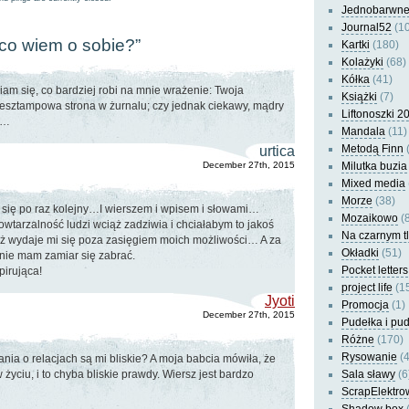
Jednobarwn
Journal52
(10
“co wiem o sobie?”
Kartki
(180)
Kolażyki
(68)
Kółka
(41)
iam się, co bardziej robi na mnie wrażenie: Twoja
Książki
(7)
iesztampowa strona w żurnalu; czy jednak ciekawy, mądry
Liftonoszki 2
t…
Mandala
(11)
Metodą Finn
(
urtica
December 27th, 2015
Milutka buzia
Mixed media
Morze
(38)
ię po raz kolejny…I wierszem i wpisem i słowami…
Mozaikowo
(8
owtarzalność ludzi wciąż zadziwia i chciałabym to jakoś
Na czarnym t
iąż wydaje mi się poza zasięgiem moich możliwości… A za
Okładki
(51)
aśnie mam zamiar się zabrać.
Pocket letters
pirująca!
project life
(1
Jyoti
Promocja
(1)
December 27th, 2015
Pudełka i pu
Różne
(170)
Rysowanie
(4
nia o relacjach są mi bliskie? A moja babcia mówiła, że
w życiu, i to chyba bliskie prawdy. Wiersz jest bardzo
Sala sławy
(6
ScrapElektro