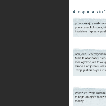
4 responses to 
po raz kolejny zastanaw
plastyczna, kolorowa, n
i świetnie napisany pos
Ach, och…Zachwyciłam s
Mnie ta osobność i niep
móc wyrazić, ale to wc
stronę a art jornalu wł
Twoja jest niezwykle ins
Wiesz, że Twoje rozważa
to najtrudniejsza rzecz 
mocny!