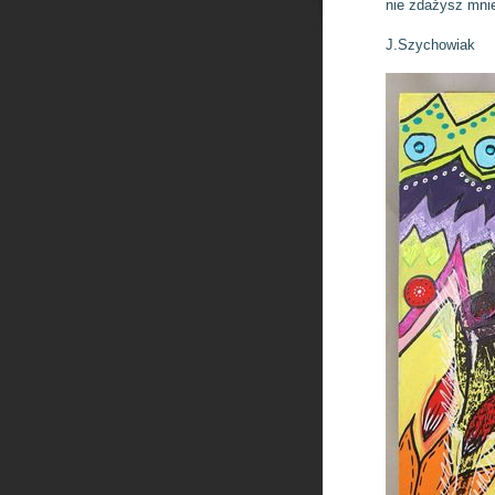
nie zdażysz mni
J.Szychowiak