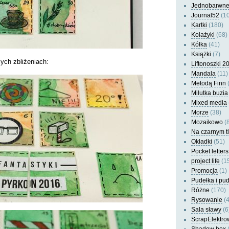
Jednobarwn
Journal52
(10
Kartki
(180)
Kolażyki
(68)
Kółka
(41)
Książki
(7)
cych zbliżeniach:
Liftonoszki 2
Mandala
(11)
Metodą Finn
(
Milutka buzia
Mixed media
Morze
(38)
Mozaikowo
(8
Na czarnym t
Okładki
(51)
Pocket letters
project life
(1
Promocja
(1)
Pudełka i pu
Różne
(170)
Rysowanie
(4
Sala sławy
(6
ScrapElektro