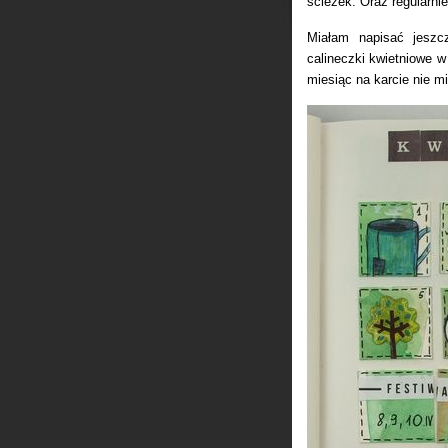
ścieżek. Oraz regularnie
Miałam napisać jeszc
calineczki kwietniowe w
miesiąc na karcie nie mi