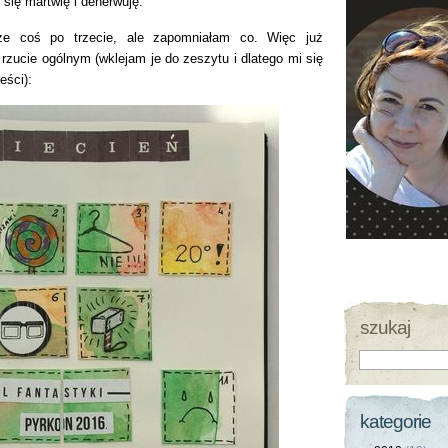
 się martwię i denerwuję.
ze coś po trzecie, ale zapomniałam co. Więc już
 rzucie ogólnym (wklejam je do zeszytu i dlatego mi się
eści):
szukaj
kategorie