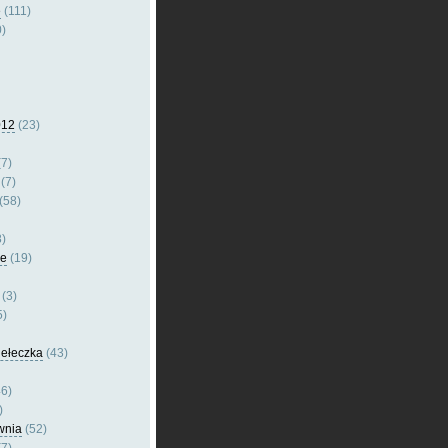
e
(111)
)
012
(23)
7)
(7)
(58)
)
le
(19)
(3)
5)
dełeczka
(43)
6)
)
wnia
(52)