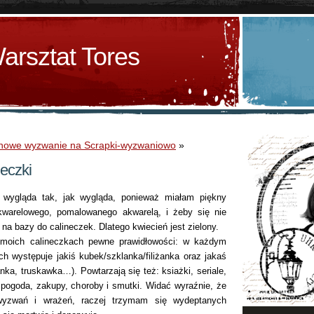
arsztat Tores
 – nowe wyzwanie na Scrapki-wyzwaniowo
»
neczki
 wygląda tak, jak wygląda, ponieważ miałam piękny
kwarelowego, pomalowanego akwarelą, i żeby się nie
na bazy do calineczek. Dlatego kwiecień jest zielony.
 moich calineczkach pewne prawidłowości: w każdym
h występuje jakiś kubek/szklanka/filiżanka oraz jakaś
ka, truskawka…). Powtarzają się też: ksiażki, seriale,
 pogoda, zakupy, choroby i smutki. Widać wyraźnie, że
yzwań i wrażeń, raczej trzymam się wydeptanych