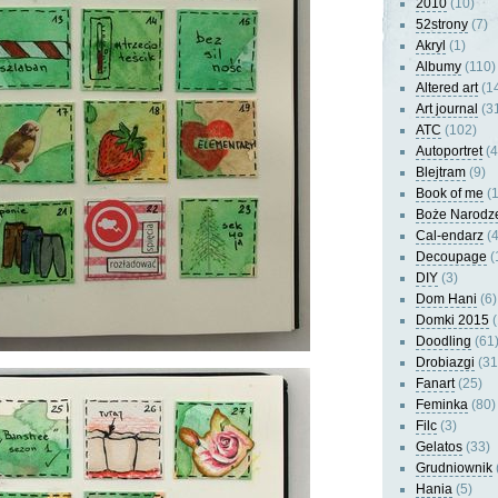
2010
(10)
52strony
(7)
Akryl
(1)
Albumy
(110)
Altered art
(1
Art journal
(3
ATC
(102)
Autoportret
(4
Blejtram
(9)
Book of me
(1
Boże Narodz
Cal-endarz
(4
Decoupage
(
DIY
(3)
Dom Hani
(6)
Domki 2015
(
Doodling
(61
Drobiazgi
(31
Fanart
(25)
Feminka
(80)
Filc
(3)
Gelatos
(33)
Grudniownik
Hania
(5)