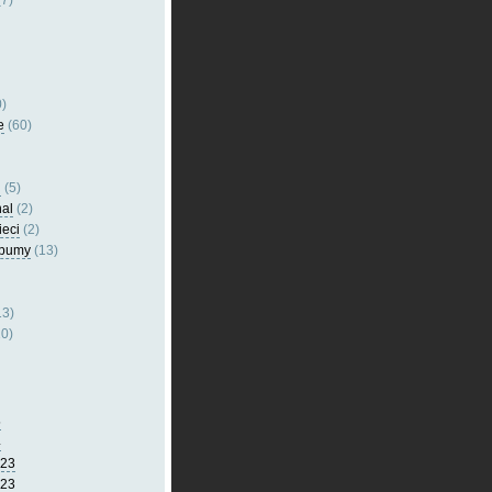
7)
)
e
(60)
l
(5)
nal
(2)
ieci
(2)
lbumy
(13)
13)
0)
5
4
023
023