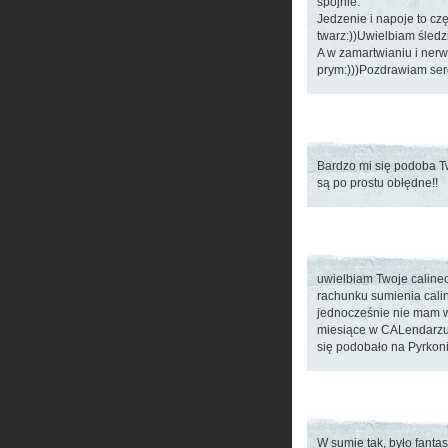
spójnie.
Jedzenie i napoje to cz
twarz:))Uwielbiam śledzi
A w zamartwianiu i ner
prym:)))Pozdrawiam ser
Bardzo mi się podoba T
są po prostu obłędne!!
uwielbiam Twoje calinec
rachunku sumienia cal
jednocześnie nie mam wr
miesiące w CALendarzu, 
się podobało na Pyrkon
W sumie tak, było fanta