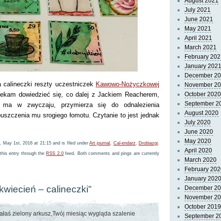
August 2021
July 2021
June 2021
May 2021
April 2021
March 2021
February 202
January 202
December 2
a calineczki reszty uczestniczek
Kawowo-Nożyczkowej
November 2
ciekam dowiedzieć się, co dalej z Jackiem Reacherem,
October 2020
September 2
o ma w zwyczaju, przymierza się do odnalezienia
August 2020
uszczenia mu srogiego łomotu. Czytanie to jest jednak
July 2020
June 2020
May 2020
 May 1st, 2016 at 21:15 and is filed under
Art journal
,
Cal-endarz
,
Drobiazgi
.
April 2020
this entry through the
RSS 2.0
feed. Both comments and pings are currently
March 2020
February 202
January 202
kwiecień – calineczki”
December 2
November 2
October 2019
ałaś zielony arkusz,Twój miesiąc wygląda szalenie
September 2