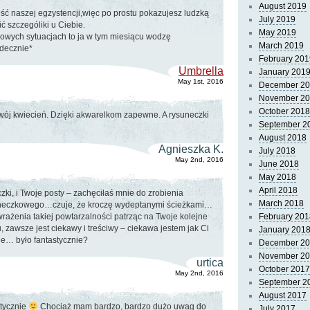
August 2019
ęść naszej egzystencji,więc po prostu pokazujesz ludzką
July 2019
ć szczególiki u Ciebie.
May 2019
wowych sytuacjach to ja w tym miesiącu wodzę
March 2019
decznie*
February 201
Umbrella
January 201
May 1st, 2016
December 2
November 2
October 2018
wój kwiecień. Dzięki akwarelkom zapewne. A rysuneczki
September 2
August 2018
Agnieszka K.
July 2018
May 2nd, 2016
June 2018
May 2018
April 2018
zki, i Twoje posty – zachęciłaś mnie do zrobienia
March 2018
ineczkowego…czuje, że kroczę wydeptanymi ścieżkami…
ażenia takiej powtarzalności patrząc na Twoje kolejne
February 201
zawsze jest ciekawy i treściwy – ciekawa jestem jak Ci
January 201
ie… było fantastycznie?
December 2
November 2
urtica
October 2017
May 2nd, 2016
September 2
August 2017
stycznie
Chociaż mam bardzo, bardzo dużo uwag do
July 2017