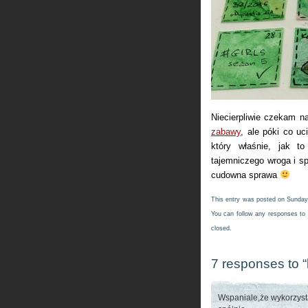
Niecierpliwie czekam n
zabawy
, ale póki co u
który właśnie, jak t
tajemniczego wroga i sp
cudowna sprawa
This entry was posted on Sunday,
You can follow any responses to 
closed.
7 responses to “
Wspaniale,że wykorzyst