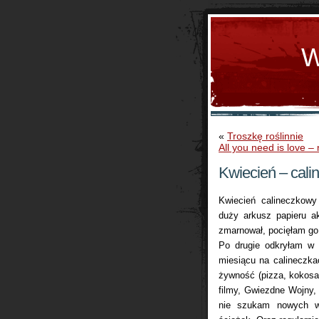
W
«
Troszkę roślinnie
All you need is love
Kwiecień – cali
Kwiecień calineczkowy
duży arkusz papieru a
zmarnował, pocięłam go 
Po drugie odkryłam w
miesiącu na calineczkac
żywność (pizza, kokosan
filmy, Gwiezdne Wojny,
nie szukam nowych w