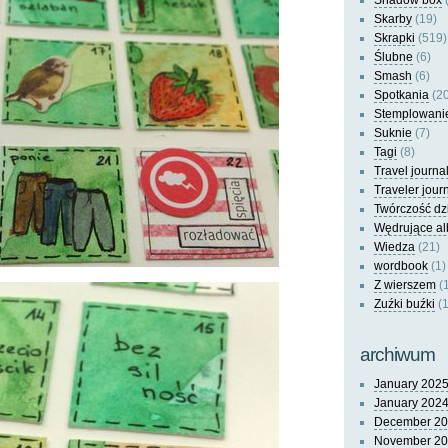
Shadow box
(
Skarby
(19)
Skrapki
(519)
Ślubne
(6)
Smash
(6)
Spotkania
(20
Stemplowani
Suknie
(7)
Tagi
(8)
Travel journa
Traveler jour
Twórczość dz
Wędrujące a
Wiedza
(21)
wordbook
(1)
Z wierszem
(
Zuźki buźki
(1
archiwum
January 202
January 202
December 2
November 2