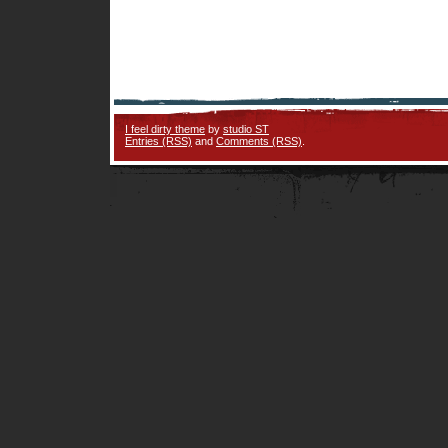
I feel dirty theme
by
studio ST
Entries (RSS)
and
Comments (RSS)
.